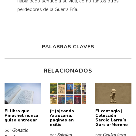
había dado sentido a su vida, como tantos otros
perdedores de la Guerra Fría.
PALABRAS CLAVES
RELACIONADOS
El libro que
(H)ojeando
El contagio |
Pinochet nunca
Araucaria:
Colección
quiso entregar
páginas en
Sergio Larraín
exilio
García-Moreno
por
Gonzalo
por
Soledad
por
Centro para