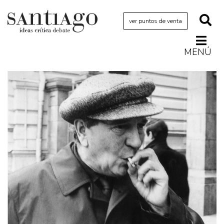
ver puntos de venta
MENÚ
Actualidad
Archivo Cenfoto-UDP
Arquetipos de situación
Artes visuales
Ciencia
Cine y televisión
Ciudad
Cómics
Críticas