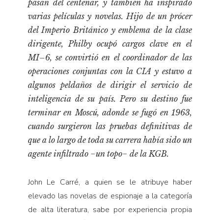
pasan del centenar, y también ha inspirado
Pensamiento ilustrado
varias películas y novelas. Hijo de un prócer
Personaje
del Imperio Británico y emblema de la clase
Personajes secundarios
dirigente, Philby ocupó cargos clave en el
Política
MI–6, se convirtió en el coordinador de las
operaciones conjuntas con la CIA y estuvo a
Relecturas
algunos peldaños de dirigir el servicio de
Sociedad
inteligencia de su país. Pero su destino fue
Turismo accidental
terminar en Moscú, adonde se fugó en 1963,
Vidas paralelas
cuando surgieron las pruebas definitivas de
Voces y lecturas
que a lo largo de toda su carrera había sido un
agente infiltrado −un topo− de la KGB.
John Le Carré, a quien se le atribuye haber
elevado las novelas de espionaje a la categoría
de alta literatura, sabe por experiencia propia