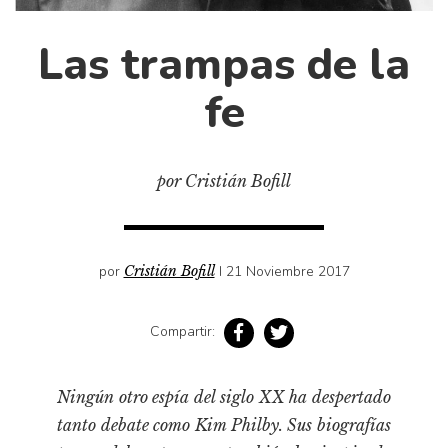
Cultura
Diccionario portátil de la literatura chilena
Las trampas de la
Documentos
fe
Fragmentos
Gran reserva
Historia
por Cristián Bofill
Historia material de los libros
Lagunas mentales
Libros
por
Cristián Bofill
I 21 Noviembre 2017
Libros usados
Literatura
Compartir:
Medioambiente
Narrativas visuales
Ningún otro espía del siglo XX ha despertado
tanto debate como Kim Philby. Sus biografías
Pensamiento