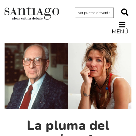
ver puntos de venta
MENÚ
Actualidad
Archivo Cenfoto-UDP
Arquetipos de situación
Artes visuales
Ciencia
Cine y televisión
Ciudad
Cómics
La pluma del
Críticas