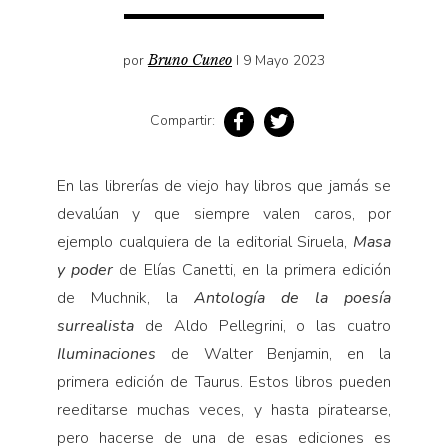
Pensamiento ilustrado
Personaje
por
Bruno Cuneo
I 9 Mayo 2023
Personajes secundarios
Política
Compartir:
Relecturas
Sociedad
En las librerías de viejo hay libros que jamás se
devalúan y que siempre valen caros, por
Turismo accidental
ejemplo cualquiera de la editorial Siruela,
Masa
Vidas paralelas
y poder
de Elías Canetti, en la primera edición
Voces y lecturas
de Muchnik, la
Antología de la poesía
surrealista
de Aldo Pellegrini, o las cuatro
Iluminaciones
de Walter Benjamin, en la
primera edición de Taurus. Estos libros pueden
reeditarse muchas veces, y hasta piratearse,
pero hacerse de una de esas ediciones es