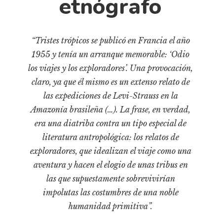
etnógrafo
Cultura
Diccionario portátil de la literatura chilena
Documentos
“Tristes trópicos se publicó en Francia el año
Fragmentos
1955 y tenía un arranque memorable: ‘Odio
Gran reserva
los viajes y los exploradores’. Una provocación,
Historia
claro, ya que él mismo es un extenso relato de
Historia material de los libros
las expediciones de Levi-Strauss en la
Amazonía brasileña (…). La frase, en verdad,
Lagunas mentales
era una diatriba contra un tipo especial de
Libros
literatura antropológica: los relatos de
Libros usados
exploradores, que idealizan el viaje como una
Literatura
aventura y hacen el elogio de unas tribus en
las que supuestamente sobrevivirían
Medioambiente
impolutas las costumbres de una noble
Narrativas visuales
humanidad primitiva”.
Pensamiento