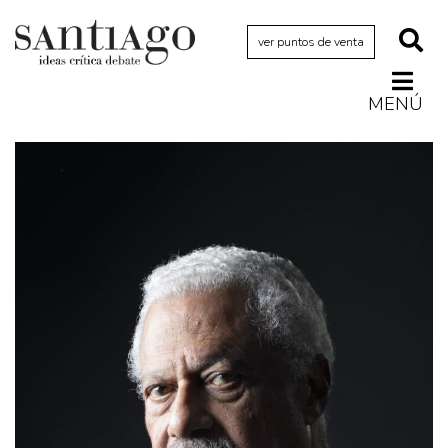
ver puntos de venta
MENÚ
Actualidad
Archivo Cenfoto-UDP
Arquetipos de situación
Artes visuales
Ciencia
Cine y televisión
Ciudad
Cómics
Críticas