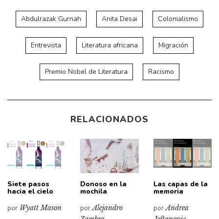
Abdulrazak Gurnah
Anita Desai
Colonialismo
Entrevista
Literatura africana
Migración
Premio Nobel de Literatura
Racismo
RELACIONADOS
Siete pasos
Donoso en la
Las capas de la
hacia el cielo
mochila
memoria
por
Wyatt Mason
por
Alejandro
por
Andrea
Zambra
Jeftanovic