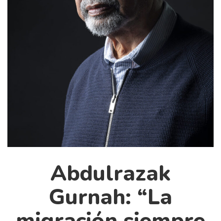
Cultura
Diccionario portátil de la literatura chilena
Documentos
Fragmentos
Gran reserva
Historia
Historia material de los libros
Lagunas mentales
Libros
Libros usados
Literatura
Abdulrazak
Medioambiente
Gurnah: “La
Narrativas visuales
Pensamiento
migración siempre