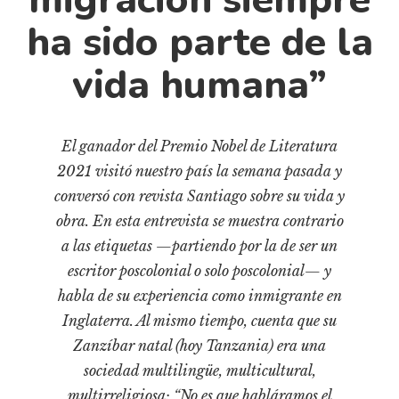
Pensamiento ilustrado
ha sido parte de la
Personaje
Personajes secundarios
vida humana”
Política
Relecturas
El ganador del Premio Nobel de Literatura
Sociedad
2021 visitó nuestro país la semana pasada y
Turismo accidental
conversó con revista Santiago sobre su vida y
Vidas paralelas
obra. En esta entrevista se muestra contrario
a las etiquetas —partiendo por la de ser un
Voces y lecturas
escritor poscolonial o solo poscolonial— y
habla de su experiencia como inmigrante en
Inglaterra. Al mismo tiempo, cuenta que su
Zanzíbar natal (hoy Tanzania) era una
sociedad multilingüe, multicultural,
multirreligiosa: “No es que habláramos el