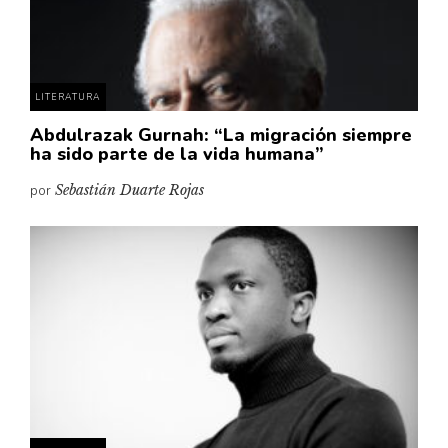
Pensamiento ilustrado
Personaje
Personajes secundarios
LITERATURA
Política
Abdulrazak Gurnah: “La migración siempre
Relecturas
ha sido parte de la vida humana”
Sociedad
por
Sebastián Duarte Rojas
Turismo accidental
Vidas paralelas
Voces y lecturas