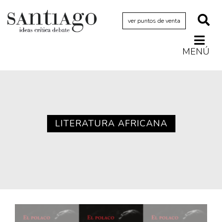
ver puntos de venta
MENÚ
Actualidad
Archivo Cenfoto-UDP
Arquetipos de situación
Artes visuales
LITERATURA AFRICANA
Ciencia
Cine y televisión
Ciudad
Cómics
Críticas