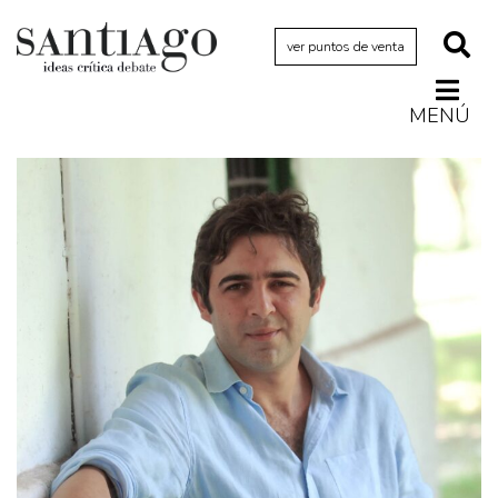
ver puntos de venta
MENÚ
Actualidad
Archivo Cenfoto-UDP
Arquetipos de situación
Artes visuales
Ciencia
Cine y televisión
Ciudad
Cómics
Críticas