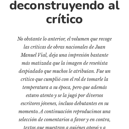
deconstruyendo al
Pensamiento ilustrado
Personaje
crítico
Personajes secundarios
Política
No obstante lo anterior, el volumen que recoge
Relecturas
las críticas de obras nacionales de Juan
Sociedad
Manuel Vial, deja una impresión bastante
Turismo accidental
más matizada que la imagen de reseñista
Vidas paralelas
despiadado que muchos le atribuían. Fue un
crítico que cumplió con el rol de tomarle la
Voces y lecturas
temperatura a su época, pero que además
estuvo atento y se la jugó por diversos
escritores jóvenes, incluso debutantes en su
momento. A continuación reproducimos una
selección de comentarios a favor y en contra,
textos que muestran a quiénes apoyó y a