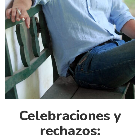
Cultura
Diccionario portátil de la literatura chilena
Documentos
Fragmentos
Gran reserva
Historia
Historia material de los libros
Lagunas mentales
Libros
Libros usados
Literatura
Celebraciones y
Medioambiente
Narrativas visuales
rechazos:
Pensamiento