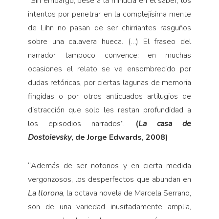
“
Sin embargo, pese a la minucia en el saber, los
intentos por penetrar en la complejísima mente
de Lihn no pasan de ser chirriantes rasguños
sobre una calavera hueca. (…) El fraseo del
narrador tampoco convence: en muchas
ocasiones el relato se ve ensombrecido por
dudas retóricas, por ciertas lagunas de memoria
fingidas o por otros anticuados artilugios de
distracción que solo les restan profundidad a
los episodios narrados”.
(
La casa de
Dostoievsky
, de Jorge Edwards, 2008)
“
Además de ser notorios y en cierta medida
vergonzosos, los desperfectos que abundan en
La llorona
, la octava novela de Marcela Serrano,
son de una variedad inusitadamente amplia,