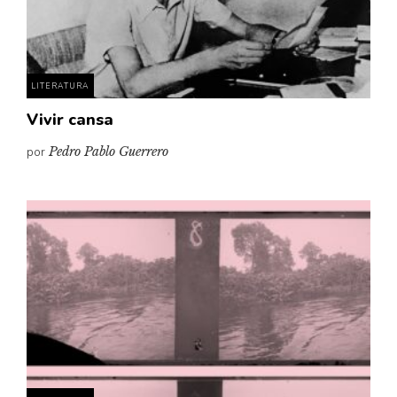
Pensamiento ilustrado
Personaje
Personajes secundarios
LITERATURA
Política
Vivir cansa
Relecturas
por
Pedro Pablo Guerrero
Sociedad
Turismo accidental
Vidas paralelas
Voces y lecturas