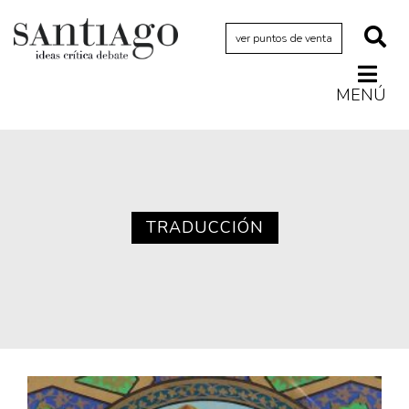
ver puntos de venta
MENÚ
Actualidad
Archivo Cenfoto-UDP
Arquetipos de situación
Artes visuales
TRADUCCIÓN
Ciencia
Cine y televisión
Ciudad
Cómics
Críticas