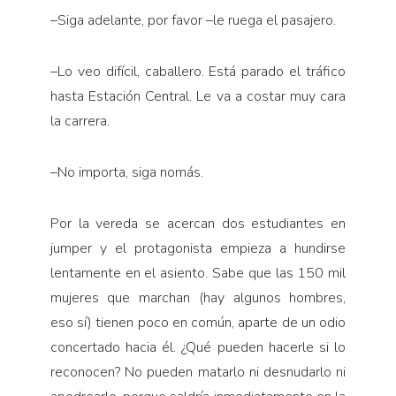
Pensamiento ilustrado
–Siga adelante, por favor –le ruega el pasajero.
Personaje
Personajes secundarios
–Lo veo difícil, caballero. Está parado el tráfico
Política
hasta Estación Central. Le va a costar muy cara
la carrera.
Relecturas
Sociedad
–No importa, siga nomás.
Turismo accidental
Vidas paralelas
Por la vereda se acercan dos estudiantes en
Voces y lecturas
jumper y el protagonista empieza a hundirse
lentamente en el asiento. Sabe que las 150 mil
mujeres que marchan (hay algunos hombres,
eso sí) tienen poco en común, aparte de un odio
concertado hacia él. ¿Qué pueden hacerle si lo
reconocen? No pueden matarlo ni desnudarlo ni