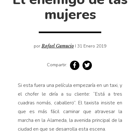
Cultura
mujeres
Diccionario portátil de la literatura chilena
Documentos
Fragmentos
Gran reserva
por
Rafael Gumucio
I 31 Enero 2019
Historia
Historia material de los libros
Compartir:
Lagunas mentales
Libros
Si esta fuera una película empezaría en un taxi, y
Libros usados
el chofer le diría a su cliente: “Está a tres
cuadras nomás, caballero”. El taxista insiste en
Literatura
que es más fácil caminar que atravesar la
Medioambiente
marcha en la Alameda, la avenida principal de la
Narrativas visuales
ciudad en que se desarrolla esta escena.
Pensamiento