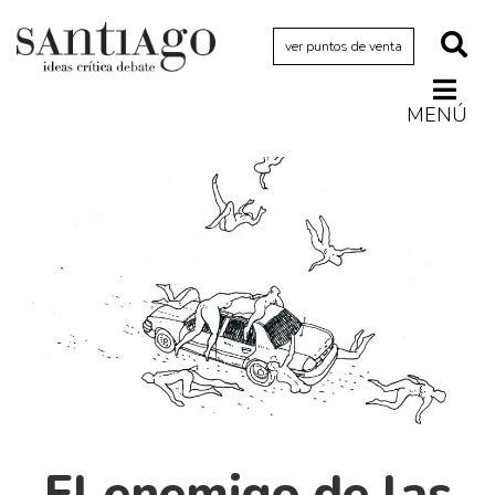
ver puntos de venta
MENÚ
Actualidad
Archivo Cenfoto-UDP
Arquetipos de situación
Artes visuales
Ciencia
Cine y televisión
Ciudad
Cómics
Críticas
El enemigo de las