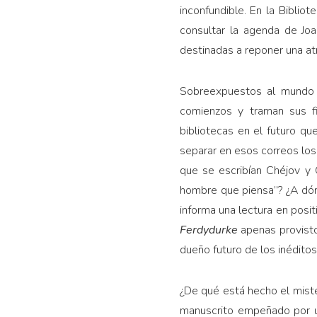
inconfundible. En la Bibli
consultar la agenda de Joa
destinadas a reponer una at
Sobreexpuestos al mundo d
comienzos y traman sus fi
bibliotecas en el futuro q
separar en esos correos los 
que se escribían Chéjov y
hombre que piensa”? ¿A dó
informa una lectura en posi
Ferdydurke
apenas provisto
dueño futuro de los inédito
¿De qué está hecho el miste
manuscrito empeñado por un