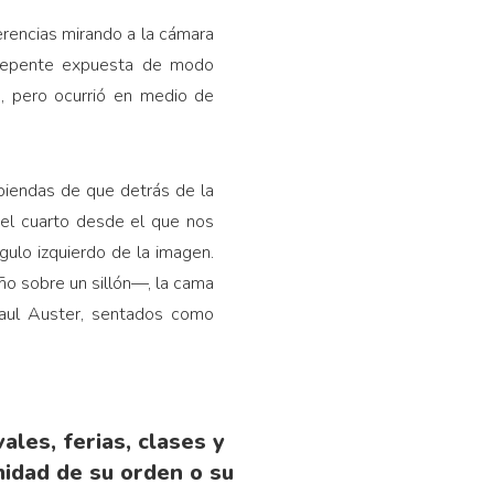
ferencias mirando a la cámara
 repente expuesta de modo
o, pero ocurrió en medio de
abiendas de que detrás de la
del cuarto desde el que nos
gulo izquierdo de la imagen.
ño sobre un sillón—, la cama
Paul Auster, sentados como
ales, ferias, clases y
midad de su orden o su