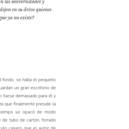
 las universidades y
e dejen en su drive quienes
que ya no existe?
 fondo, se halla el pequeño
uardan un gran escritorio de
io fuese demasiado para él y
za que finalmente preside la
el tiempo se opacó de modo
e de tubo de cartón, forrado
culo casero que el autor de