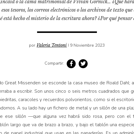
incaid o la cama matrimonial de Vivian Gornick… ¿Qué harán
 esos tesoros, los correos electrónicos o los archivos de texto qu
é está hecho el misterio de la escritura ahora? ¿Por qué pensar 
por
Valeria Tentoni
I 9 Noviembre 2023
Compartir:
ado Great Missenden se esconde la casa museo de Roald Dahl; al
rraba a escribir. Son unos cinco o seis metros cuadrados que g
iedritas, caracoles y recuerdos polvorientos, como si el escritor
adornos. A su lado hay un fichero de metal y un sillón de una pla
obre ese sillón —que alguna vez habrá sido rosa, pero con 
blón largo que va de brazo a brazo, y bajo el tablón una especi
po de papel industrial que usan en las panaderías. Es un adminí