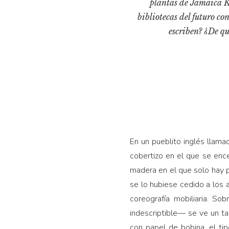
plantas de Jamaica K
bibliotecas del futuro con
escriben? ¿De qu
En un pueblito inglés llam
cobertizo en el que se ence
madera en el que solo hay p
se lo hubiese cedido a los 
coreografía mobiliaria. S
indescriptible— se ve un ta
con papel de bobina, el ti