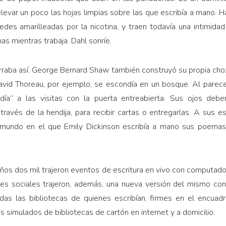
levar un poco las hojas limpias sobre las que escribía a mano. 
edes amarilleadas por la nicotina, y traen todavía una intimida
as mientras trabaja. Dahl sonríe.
rraba así. George Bernard Shaw también construyó su propia choz
avid Thoreau, por ejemplo, se escondía en un bosque. Al parece
ndía” a las visitas con la puerta entreabierta. Sus ojos debe
 través de la hendija, para recibir cartas o entregarlas. A sus
 mundo en el que Emily Dickinson escribía a mano sus poema
ños dos mil trajeron eventos de escritura en vivo con computado
es sociales trajeron, además, una nueva versión del mismo co
todas las bibliotecas de quienes escribían, firmes en el encua
 simulados de bibliotecas de cartón en internet y a domicilio.