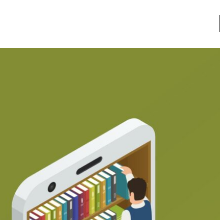
a
Libros usados
nario portátil de la literatura
a
Literatura
entos
Medioambiente
entos
Narrativas visuales
reserva
Pensamiento
ia
Pensamiento ilustrado
ia material de los libros
Personaje
as mentales
Personajes secundarios
Política