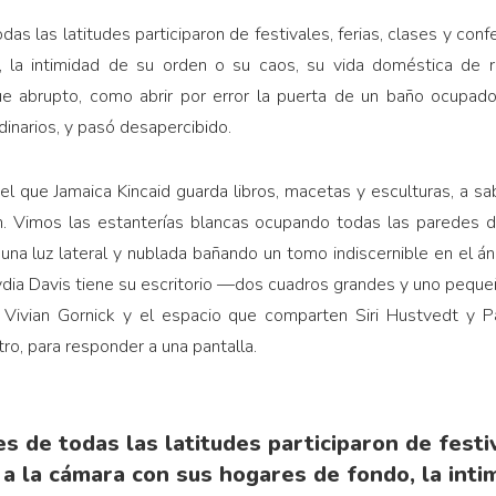
odas las latitudes participaron de festivales, ferias, clases y con
, la intimidad de su orden o su caos, su vida doméstica de
Fue abrupto, como abrir por error la puerta de un baño ocupad
inarios, y pasó desapercibido.
 el que Jamaica Kincaid guarda libros, macetas y esculturas, a s
ín. Vimos las estanterías blancas ocupando todas las paredes 
una luz lateral y nublada bañando un tomo indiscernible en el án
ydia Davis tiene su escritorio —dos cuadros grandes y uno peque
Vivian Gornick y el espacio que comparten Siri Hustvedt y 
tro, para responder a una pantalla.
es de todas las latitudes participaron de festiv
a la cámara con sus hogares de fondo, la inti