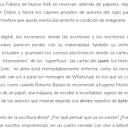
oteca Pública de Nueva York se reservan, además de papeles, obj
n Didion y hasta los cajones privados de autores del siglo p
mósfera que quizás exista únicamente a condición de imaginarla.
igital, los escenarios donde las escritoras y los escritores 
nales parecen perder, con su materialidad, también su senti
ue estudien y acumulen los correos electrónicos donde se cart
“interesantes” de los “superfluos”, las cartas del
spam
, los tex
 Gorki: “mi alma está irremediablemente enferma, como es nece
nde van a ir a parar los mensajes de WhatsApp en los que se c
tivo, como cuando Roberto Bazlen le recomendó a Eugenio Montal
 de un papel, una máquina de escribir e incontables signos de 
s de los autores que mueran dejando sus
drives
repletos de
byte
rio de la escritura ahora? ¿Por qué pensar que ya no existe? ¿Por
 escritor empobrecido, en un cuarto cerrado con olor a bibliote