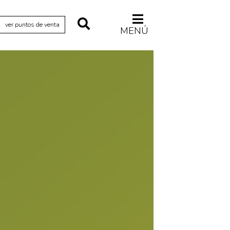
ver puntos de venta
MENÚ
Relecturas
Sociedad
Turismo accidental
Vidas paralelas
Voces y lecturas