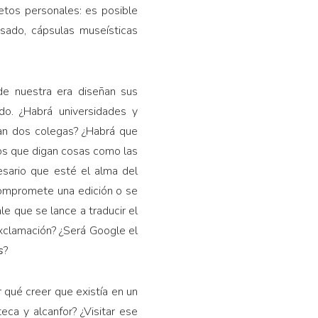
etos personales: es posible
asado, cápsulas museísticas
de nuestra era diseñan sus
do. ¿Habrá universidades y
ean dos colegas? ¿Habrá que
tos que digan cosas como las
sario que esté el alma del
ompromete una edición o se
e que se lance a traducir el
exclamación? ¿Será Google el
s
?
 qué creer que existía en un
ca y alcanfor? ¿Visitar ese