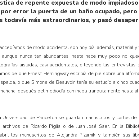
stica de repente expuesta de modo impiadoso 
 por error la puerta de un baño ocupado, pero
s todavía más extraordinarios, y pasó desaperc
 accedíamos de modo accidental son hoy día, además, material y 
 aunque nunca tan abundantes, hasta hace muy poco no que
tografías aisladas, casi accidentales, o leyendo las entrevistas
amos de que Ernest Hemingway escribía de pie sobre una alfomb
espalda, o que Simone de Beauvoir tenía su estudio a cinco cuad
la mañana: después del mediodía caminaba tranquilamente hasta ahí
la Universidad de Princeton se guardan manuscritos y cartas de 
s archivos de Ricardo Piglia o de Juan José Saer. En la Bibli
abril los manuscritos de Alejandra Pizarnik y también sus li