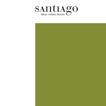
Cultur
Actualidad
Diccio
Archivo Cenfoto-UDP
chilen
Arquetipos de situación
Docum
Artes visuales
Fragm
Ciencia
Gran 
Cine y televisión
Histor
Ciudad
Histor
Cómics
Lagun
Críticas
Libros