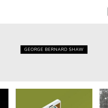
a
Libros usados
nario portátil de la literatura
GEORGE BERNARD SHAW
a
Literatura
entos
Medioambiente
entos
Narrativas visuales
reserva
Pensamiento
ia
Pensamiento ilustrado
ia material de los libros
Personaje
as mentales
Personajes secundarios
Política