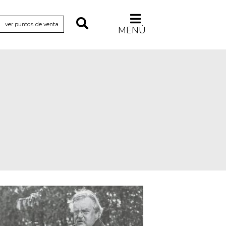
ver puntos de venta
MENÚ
Relecturas
Sociedad
Turismo accidental
Vidas paralelas
Voces y lecturas