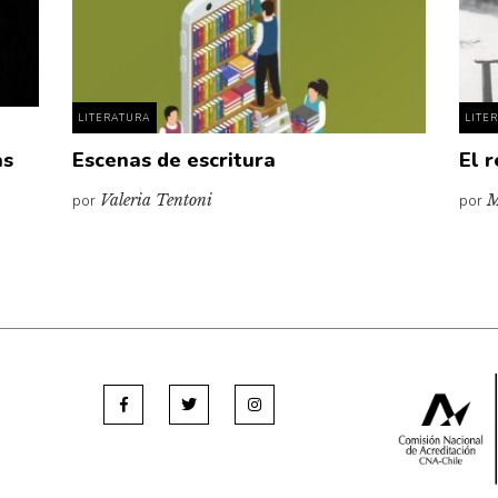
LITERATURA
LITE
as
Escenas de escritura
El 
por
Valeria Tentoni
por
M