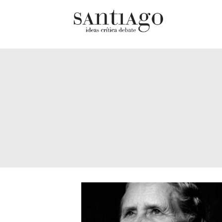
Cultur
Actualidad
Diccio
Archivo Cenfoto-UDP
chilen
Arquetipos de situación
Docum
Artes visuales
Fragm
Ciencia
Gran 
Cine y televisión
Histor
Ciudad
Histor
Cómics
Lagun
Críticas
Libros