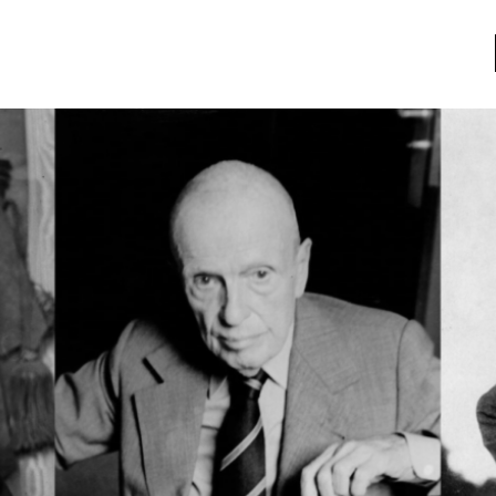
a
Libros usados
nario portátil de la literatura
a
Literatura
entos
Medioambiente
entos
Narrativas visuales
reserva
Pensamiento
ia
Pensamiento ilustrado
ia material de los libros
Personaje
as mentales
Personajes secundarios
Política