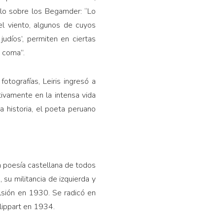
culo sobre los Begamder: “Lo
el viento, algunos de cuyos
judíos’, permiten en ciertas
o coma”.
tografías, Leiris ingresó a
ivamente en la intensa vida
a historia, el poeta peruano
a poesía castellana de todos
 su militancia de izquierda y
ulsión en 1930. Se radicó en
lippart en 1934.