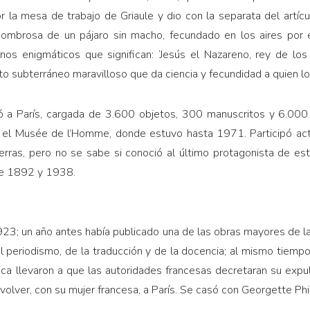
r la mesa de trabajo de Griaule y dio con la separata del artí
sombrosa de un pájaro sin macho, fecundado en los aires por 
nos enigmáticos que significan: ‘Jesús el Nazareno, rey de los 
to subterráneo maravilloso que da ciencia y fecundidad a quien l
ó a París, cargada de 3.600 objetos, 300 manuscritos y 6.000 fo
 el Musée de l’Homme, donde estuvo hasta 1971. Participó act
uerras, pero no se sabe si conoció al último protagonista de est
tre 1892 y 1938.
 1923; un año antes había publicado una de las obras mayores de l
el periodismo, de la traducción y de la docencia; al mismo tiempo,
tica llevaron a que las autoridades francesas decretaran su exp
olver, con su mujer francesa, a París. Se casó con Georgette Phi