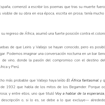
España, comenzó a escribir los poemas que tras su muerte fue
s visible de su obra en esa época, escrita en prosa, tenía much
e su regreso de África, asumió una fuerte posición contra el colon
uebas de que Leiris y Vallejo se hayan conocido, pero es posi
ugar. Podemos imaginar una conversación nocturna en un bar lle
 de vino, donde la pasión del compromiso con el destino de
rica y Perú.
cho más probable que Vallejo haya leído
El África fantasmal
y 
 de 1932 que habla de los mitos de los Begamder. Porque oc
sa; y entre ellos, uno que tituló
Voy a hablar de la esperanza
escripción o, si lo es, se debe a lo que excluye— alrededor