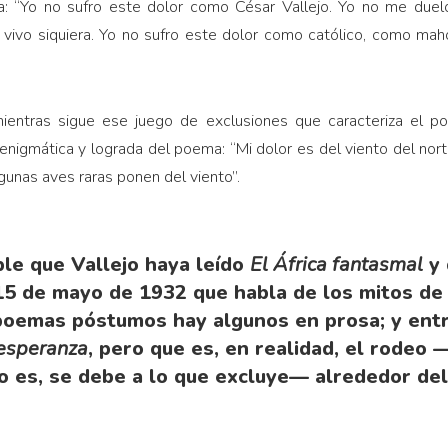
fa: “Yo no sufro este dolor como César Vallejo. Yo no me duel
 vivo siquiera. Yo no sufro este dolor como católico, como ma
mientras sigue ese juego de exclusiones que caracteriza el po
nigmática y lograda del poema: “Mi dolor es del viento del nort
unas aves raras ponen del viento”.
le que Vallejo haya leído
El África fantasmal
y 
15 de mayo de 1932 que habla de los mitos d
poemas póstumos hay algunos en prosa; y entre
 esperanza
, pero que es, en realidad, el rodeo
 lo es, se debe a lo que excluye— alrededor del