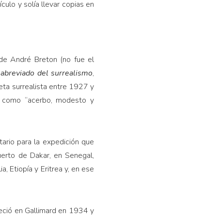
culo y solía llevar copias en
 de André Breton (no fue el
 abreviado del surrealismo
,
eta surrealista entre 1927 y
is como “acerbo, modesto y
ario para la expedición que
erto de Dakar, en Senegal,
a, Etiopía y Eritrea y, en ese
reció en Gallimard en 1934 y