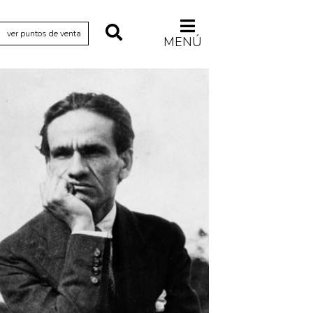
ver puntos de venta
MENÚ
Relecturas
Sociedad
Turismo accidental
Vidas paralelas
Voces y lecturas