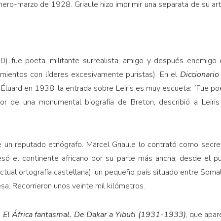
nero-marzo de 1928. Griaule hizo imprimir una separata de su artí
0) fue poeta, militante surrealista, amigo y después enemigo
mientos con líderes excesivamente puristas). En el
Diccionario
 Éluard en 1938, la entrada sobre Leiris es muy escueta: “Fue po
utor de una monumental biografía de Breton, describió a Leir
e un reputado etnógrafo. Marcel Griaule lo contrató como secret
ó el continente africano por su parte más ancha, desde el pu
 actual ortografía castellana), un pequeño país situado entre Somali
sa. Recorrieron unos veinte mil kilómetros.
ó
El África fantasmal. De Dakar a Yibuti (1931-1933)
, que apa