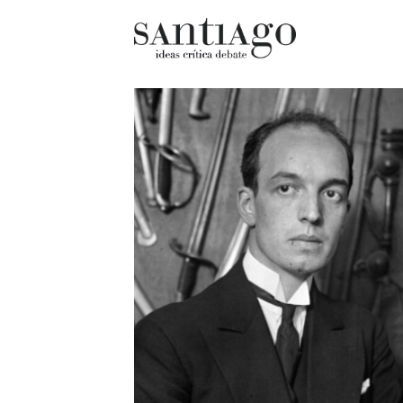
Cultur
Actualidad
Diccio
Archivo Cenfoto-UDP
chilen
Arquetipos de situación
Docum
Artes visuales
Fragm
Ciencia
Gran 
Cine y televisión
Histor
Ciudad
Histor
Cómics
Lagun
Críticas
Libros