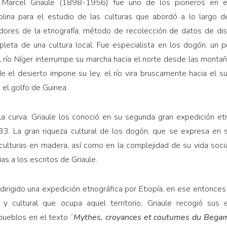
s Marcel Griaule (1898-1956) fue uno de los pioneros en e
lina para el estudio de las culturas que abordó a lo largo d
dores de la etnografía, método de recolección de datos de dist
pleta de una cultura local. Fue especialista en los dogón, un p
el río Níger interrumpe su marcha hacia el norte desde las monta
 el desierto impone su ley, el río vira bruscamente hacia el su
el golfo de Guinea.
la curva. Griaule los conoció en su segunda gran expedición etn
3. La gran riqueza cultural de los dogón, que se expresa en s
lturas en madera, así como en la complejidad de su vida social
s a los escritos de Griaule.
dirigido una expedición etnográfica por Etiopía, en ese entonce
 y cultural que ocupa aquel territorio, Griaule recogió sus 
pueblos en el texto “
Mythes, croyances et coutumes du Begam