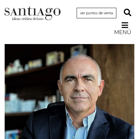
ver puntos de venta
MENÚ
Actualidad
Archivo Cenfoto-UDP
Arquetipos de situación
Artes visuales
Ciencia
Cine y televisión
Ciudad
Cómics
Críticas