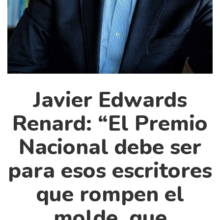
Cultura
Diccionario portátil de la literatura chilena
Documentos
Fragmentos
Gran reserva
Historia
Javier Edwards
Historia material de los libros
Lagunas mentales
Renard: “El Premio
Libros
Nacional debe ser
Libros usados
para esos escritores
Literatura
Medioambiente
que rompen el
Narrativas visuales
molde, que
Pensamiento