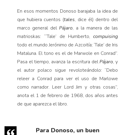
En esos momen­tos Donoso barajaba la idea de
que hubie­ra cuentos (
tales
, dice él) dentro del
marco general del
Pájaro
, a la manera de las
matrioskas: “‘Tale’ de Humberto,
compui­sing
todo el mundo Jerónimo de Azcoi­tía; ‘Tale’ de Iris
Ma­taluna. El tono es el de Marwole en Con­rad”.
Pasa el tiempo, avanza la escritura del
Pájaro
, y
el autor polaco sigue revoloteándolo: “Debo
releer a Conrad para ver el uso de Marlowe
como narrador. Leer Lord Jim y otras cosas”,
anota el 1 de febrero de 1968, dos años antes
de que aparezca el libro.
Para Donoso, un buen