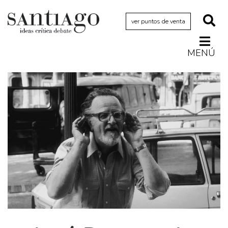
ver puntos de venta
MENÚ
Actualidad
Archivo Cenfoto-UDP
Arquetipos de situación
Artes visuales
Ciencia
Cine y televisión
Ciudad
Cómics
Críticas