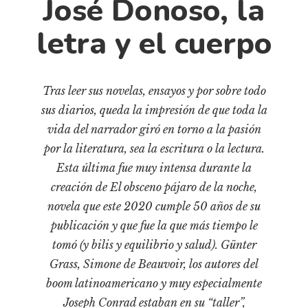
José Donoso, la
Cultura
Diccionario portátil de la literatura chilena
letra y el cuerpo
Documentos
Fragmentos
Gran reserva
Tras leer sus novelas, ensayos y por sobre todo
sus diarios, queda la impresión de que toda la
Historia
vida del narrador giró en torno a la pasión
Historia material de los libros
por la literatura, sea la escritura o la lectura.
Lagunas mentales
Esta última fue muy intensa durante la
Libros
creación de El obsceno pájaro de la noche,
Libros usados
novela que este 2020 cumple 50 años de su
publicación y que fue la que más tiempo le
Literatura
tomó (y bilis y equilibrio y salud). Günter
Medioambiente
Grass, Simone de Beauvoir, los autores del
Narrativas visuales
boom latinoamericano y muy especialmente
Pensamiento
Joseph Conrad estaban en su “taller”,