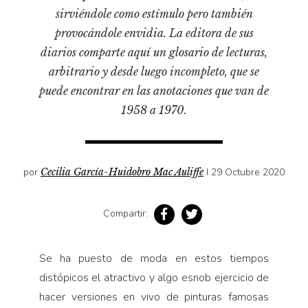
Pensamiento ilustrado
sirviéndole como estímulo pero también
Personaje
provocándole envidia. La editora de sus
Personajes secundarios
diarios comparte aquí un glosario de lecturas,
arbitrario y desde luego incompleto, que se
Política
puede encontrar en las anotaciones que van de
Relecturas
1958 a 1970.
Sociedad
Turismo accidental
Vidas paralelas
por
Cecilia García-Huidobro Mac Auliffe
I 29 Octubre 2020
Voces y lecturas
Compartir:
Se ha puesto de moda en estos tiempos
distópicos el atractivo y algo esnob ejercicio de
hacer versiones en vivo de pinturas famosas