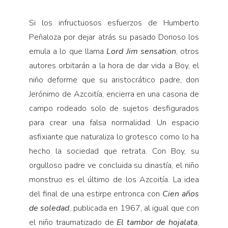
Si los infructuosos esfuerzos de Humberto
Peña­loza por dejar atrás su pasado Donoso los
emula a lo que llama
Lord Jim sensation
, otros
autores orbitarán a la hora de dar vida a Boy, el
niño deforme que su aristocrático padre, don
Jerónimo de Azcoitía, encie­rra en una casona de
campo rodeado solo de sujetos desfigurados
para crear una falsa normalidad. Un es­pacio
asfixiante que naturaliza lo grotesco como lo ha
hecho la sociedad que retrata. Con Boy, su
orgulloso padre ve concluida su dinastía, el niño
monstruo es el último de los Azcoitía. La idea
del final de una estirpe entronca con
Cien años
de soledad
, publicada en 1967, al igual que con
el niño traumatizado de
El tambor de
hojalata
,