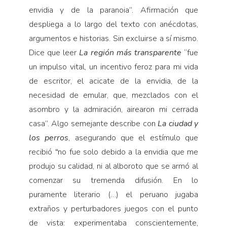
envidia y de la paranoia”. Afirmación que
despliega a lo largo del texto con anécdotas,
argumentos e historias. Sin excluirse a sí mismo.
Dice que leer
La región más transparente
“fue
un impulso vital, un incenti­vo feroz para mi vida
de escritor, el acicate de la envidia, de la
necesidad de emular, que, mezcla­dos con el
asombro y la admiración, airearon mi cerrada
casa”. Algo se­mejante describe con
La ciudad y
los perros
, asegu­rando que el estímulo que
recibió
“
no fue solo debido a la envidia que me
produjo su calidad, ni al alboroto que se armó al
comenzar su tremenda difusión. En lo
puramente literario (…) el peruano jugaba
extraños y perturbadores juegos con el punto
de vista: experi­mentaba conscientemente,