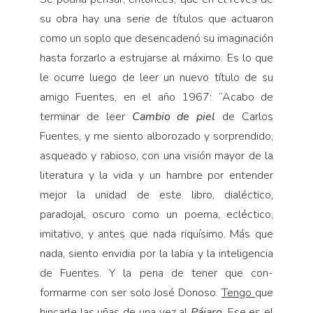
su obra hay una serie de títulos que actuaron
como un soplo que desencadenó su imaginación
hasta forzarlo a estrujarse al máximo. Es lo que
le ocurre luego de leer un nuevo título de su
amigo Fuentes, en el año 1967: “Acabo de
terminar de leer
Cambio de piel
de Carlos
Fuentes, y me siento alborozado y sorprendi­do,
asqueado y rabioso, con una visión mayor de la
literatura y la vida y un hambre por entender
mejor la unidad de este libro, dialéctico,
paradojal, oscuro como un poema, ecléctico,
imitativo, y antes que nada riquísimo. Más que
nada, siento envi­dia por la labia y la inteligencia
de Fuentes. Y la pena de tener que con­
formarme con ser solo José Donoso.
Tengo
que
hincarle las uñas de una vez al
Pájaro
. Ese es el