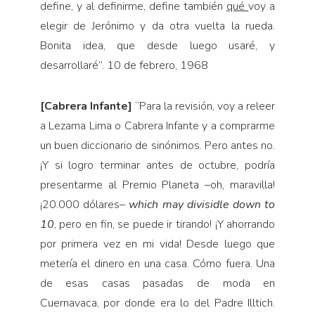
define, y al definirme, define también
qué
voy a
elegir de Jerónimo y da otra vuelta la rueda.
Bonita idea, que desde luego usaré, y
desarrollaré”. 10 de febrero, 1968
[Cabrera Infante]
“Para la revisión, voy a releer
a Le­zama Lima o Cabrera Infante y a comprarme
un buen diccionario de sinónimos. Pero antes no.
¡Y si logro terminar antes de octubre, podría
presentarme al Pre­mio Planeta –oh, maravilla!
¡20.000 dólares–
which may divisidle down to
10
, pero en fin, se puede ir tirando! ¡Y ahorrando
por primera vez en mi vida! Desde luego que
metería el dinero en una casa. Cómo fuera. Una
de esas casas pasadas de moda en
Cuernavaca, por donde era lo del Padre Illtich.