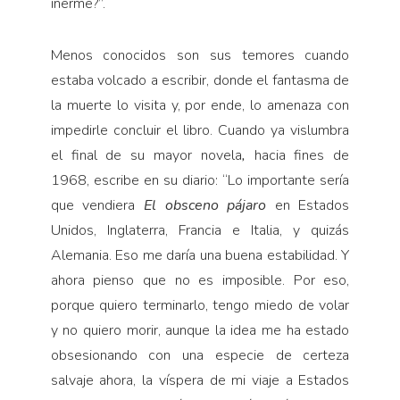
inerme?”.
Menos conocidos son sus temores cuando
estaba volcado a escribir, donde el fantasma de
la muerte lo visita y, por ende, lo amenaza con
impedirle concluir el libro. Cuando ya vislumbra
el final de su mayor novela
,
hacia fines de
1968, escribe en su diario: “Lo importante sería
que vendiera
El obsceno pá­jaro
en Estados
Unidos, Inglaterra, Francia e Italia, y quizás
Alema­nia. Eso me daría una buena estabilidad. Y
ahora pienso que no es imposible. Por eso,
porque quiero termi­narlo, tengo miedo de volar
y no quiero mo­rir, aunque la idea me ha estado
obsesionan­do con una especie de certeza
salvaje ahora, la víspera de mi viaje a Estados