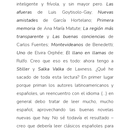
inteligente y frívola, y sin mayor pero.
Las
afueras
de Luis Goytisolo-Gay;
Nue­vas
amistades
de García Hortelano;
Primera
memoria
de Ana María Matute;
La región más
transparente
y
Las buenas conciencias
de
Carlos Fuentes;
Montevideanos
de Benedetti;
Uno
de Elvira Orphée;
El llano en llamas
de
Rulfo. Creo que eso es todo: ahora tengo a
Stiller
y
Salka Valka
de Laxness. ¿Qué he
sacado de toda esta lectura? En primer lugar
porque priman los autores latinoamericanos y
españoles, un reencuentro con el idioma (…) en
general debo tratar de leer mucho, mu­cho
español, aprovechando las buenas novelas
nuevas que hay. No sé todavía el resultado –
creo que debería leer clásicos españoles para