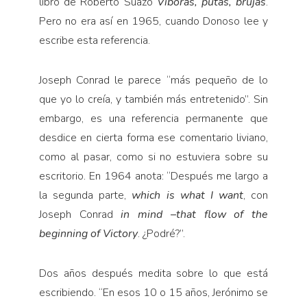
libro de Roberto Suazo
Víboras, putas, brujas
.
Pero no era así en 1965, cuando Donoso lee y
escribe esta referencia.
Joseph Conrad le parece “más pequeño de lo
que yo lo creía, y también más entretenido”. Sin
embargo, es una referencia permanente que
desdice en cierta forma ese comentario liviano,
como al pasar, como si no estuviera sobre su
escritorio. En 1964 anota: “Des­pués me largo a
la segunda parte,
which is what I want
, con
Joseph Conrad
in mind –that flow of the
beginning of Victory
. ¿Podré?”.
Dos años después medita sobre lo que está
escri­biendo. “En esos 10 o 15 años, Jerónimo se