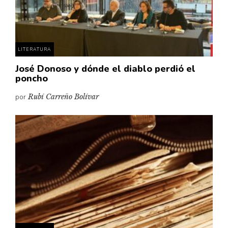
Pensamiento ilustrado
Personaje
Personajes secundarios
LITERATURA
Política
José Donoso y dónde el diablo perdió el
Relecturas
poncho
Sociedad
por
Rubí Carreño Bolívar
Turismo accidental
Vidas paralelas
Voces y lecturas