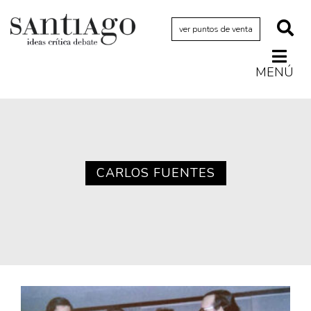
ver puntos de venta
MENÚ
Actualidad
Archivo Cenfoto-UDP
Arquetipos de situación
Artes visuales
CARLOS FUENTES
Ciencia
Cine y televisión
Ciudad
Cómics
Críticas