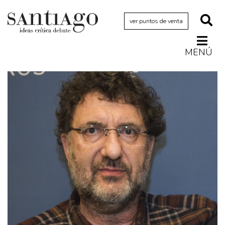
ver puntos de venta
MENÚ
Actualidad
Archivo Cenfoto-UDP
Arquetipos de situación
Artes visuales
Ciencia
Cine y televisión
Ciudad
Cómics
Críticas