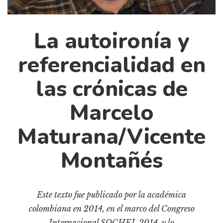
Cultura
Diccionario portátil de la literatura chilena
La autoironía y
Documentos
Fragmentos
referencialidad en
Gran reserva
las crónicas de
Historia
Historia material de los libros
Marcelo
Lagunas mentales
Maturana/Vicente
Libros
Libros usados
Montañés
Literatura
Medioambiente
Este texto fue publicado por la académica
Narrativas visuales
colombiana en 2014, en el marco del Congreso
Pensamiento
Internacional SOCHEL 2014, y lo