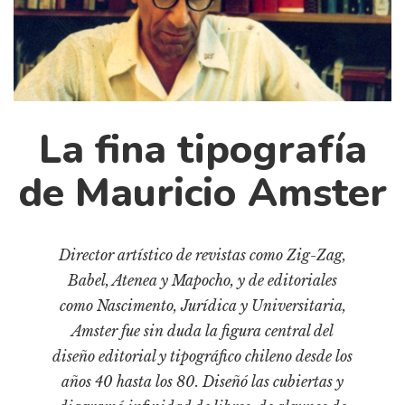
Cultura
Diccionario portátil de la literatura chilena
Documentos
Fragmentos
Gran reserva
La fina tipografía
Historia
Historia material de los libros
de Mauricio Amster
Lagunas mentales
Libros
Director artístico de revistas como Zig-Zag,
Libros usados
Babel, Atenea y Mapocho, y de editoriales
Literatura
como Nascimento, Jurídica y Universitaria,
Medioambiente
Amster fue sin duda la figura central del
diseño editorial y tipográfico chileno desde los
Narrativas visuales
años 40 hasta los 80. Diseñó las cubiertas y
Pensamiento