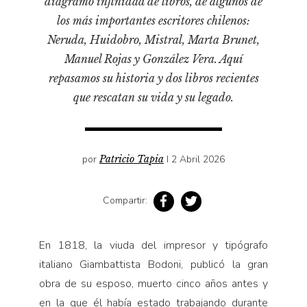
diagramó infinidad de libros, de algunos de
Pensamiento ilustrado
los más importantes escritores chilenos:
Personaje
Neruda, Huidobro, Mistral, Marta Brunet,
Personajes secundarios
Manuel Rojas y González Vera. Aquí
Política
repasamos su historia y dos libros recientes
que rescatan su vida y su legado.
Relecturas
Sociedad
Turismo accidental
por
Patricio Tapia
I 2 Abril 2026
Vidas paralelas
Voces y lecturas
Compartir:
En 1818, la viuda del impresor y tipógrafo
italiano Giambattista Bodoni, publicó la gran
obra de su esposo, muerto cinco años antes y
en la que él había estado trabajando durante