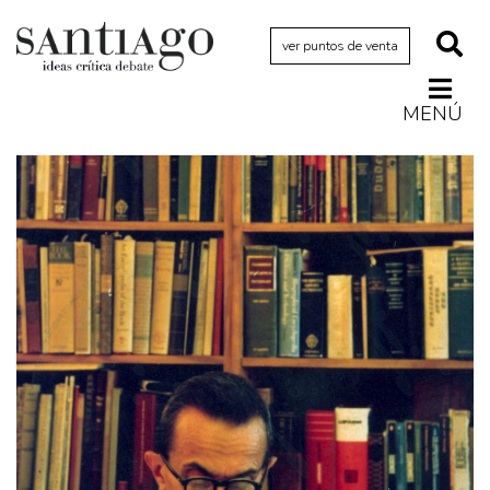
ver puntos de venta
MENÚ
Actualidad
Archivo Cenfoto-UDP
Arquetipos de situación
Artes visuales
Ciencia
Cine y televisión
Ciudad
Cómics
Críticas