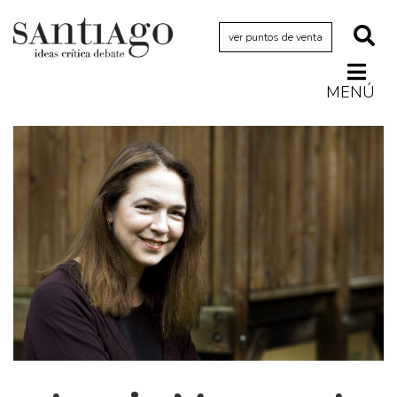
ver puntos de venta
MENÚ
Actualidad
Archivo Cenfoto-UDP
Arquetipos de situación
Artes visuales
Ciencia
Cine y televisión
Ciudad
Cómics
Críticas