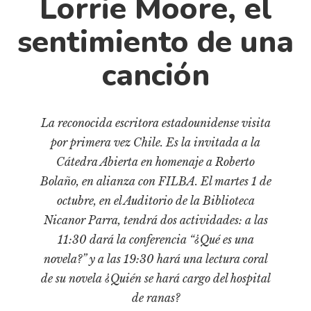
Lorrie Moore, el
Cultura
Diccionario portátil de la literatura chilena
sentimiento de una
Documentos
canción
Fragmentos
Gran reserva
Historia
La reconocida escritora estadounidense visita
Historia material de los libros
por primera vez Chile. Es la invitada a la
Lagunas mentales
Cátedra Abierta en homenaje a Roberto
Libros
Bolaño, en alianza con FILBA. El martes 1 de
octubre, en el Auditorio de la Biblioteca
Libros usados
Nicanor Parra, tendrá dos actividades: a las
Literatura
11:30 dará la conferencia “¿Qué es una
Medioambiente
novela?” y a las 19:30 hará una lectura coral
Narrativas visuales
de su novela ¿Quién se hará cargo del hospital
Pensamiento
de ranas?