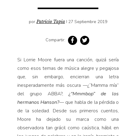
Pensamiento ilustrado
Personaje
por
Patricio Tapia
I 27 Septiembre 2019
Personajes secundarios
Política
Compartir:
Relecturas
Sociedad
Si Lorrie Moore fuera una canción, quizá sería
Turismo accidental
como esos temas de música alegre y pegajosa
Vidas paralelas
que, sin embargo, encierran una letra
Voces y lecturas
inesperadamente más oscura —¿“Mamma mía”
del grupo ABBA?,
¿“
Mmmbop” de los
hermanos Hanson?
— que habla de la pérdida o
de la soledad. Desde sus primeros cuentos,
Moore ha dejado su marca como una
observadora tan grácil como caústica, hábil en