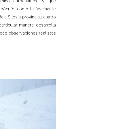
mino “autoanalítico”, ya que
apócrifo; como la fascinante
ja Silesia provincial; cuatro
articular manera, desarrolla
frece observaciones realistas