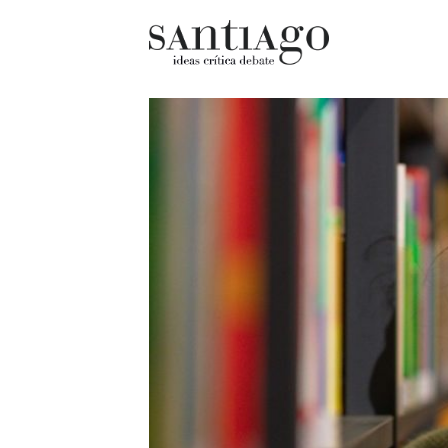
Cultur
Actualidad
Diccio
Archivo Cenfoto-UDP
chilen
Arquetipos de situación
Docum
Artes visuales
Fragm
Ciencia
Gran 
Cine y televisión
Histor
Ciudad
Histor
Cómics
Lagun
Críticas
Libros