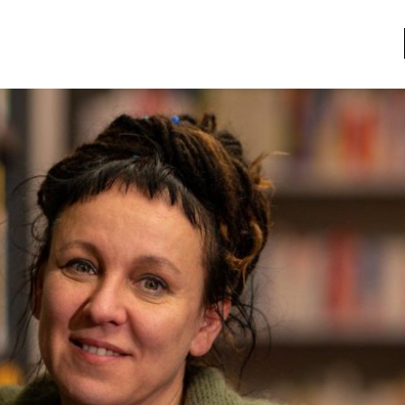
a
Libros usados
nario portátil de la literatura
a
Literatura
entos
Medioambiente
entos
Narrativas visuales
reserva
Pensamiento
ia
Pensamiento ilustrado
ia material de los libros
Personaje
as mentales
Personajes secundarios
Política