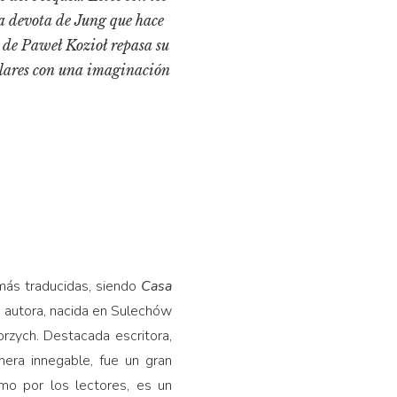
ca devota de Jung que hace
 de Paweł Kozioł repasa su
pulares con una imaginación
 más traducidas, siendo
Casa
 autora, nacida en Sulechów
rzych. Destacada escritora,
nera innegable, fue un gran
omo por los lectores, es un