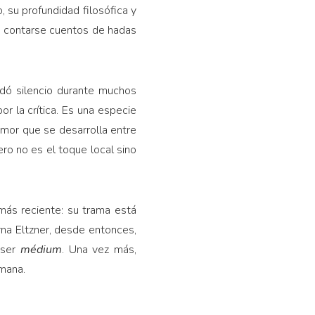
 su profundidad filosófica y
mo contarse cuentos de hadas
dó silencio durante muchos
or la crítica. Es una especie
amor que se desarrolla entre
ero no es el toque local sino
más reciente: su trama está
rna Eltzner, desde entonces,
 ser
médium
. Una vez más,
umana.