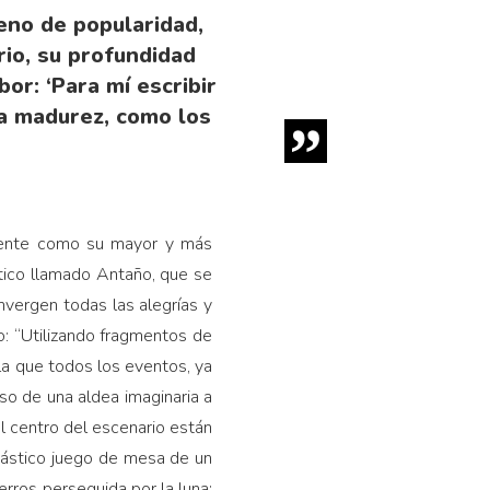
eno de popularidad,
rio, su profundidad
bor: ‘Para mí escribir
a madurez, como los
mente como su mayor y más
ítico llamado Antaño, que se
nvergen todas las alegrías y
ro: “Utilizando fragmentos de
 la que todos los eventos, ya
so de una aldea imaginaria a
l centro del escenario están
antástico juego de mesa de un
rros perseguida por la luna;