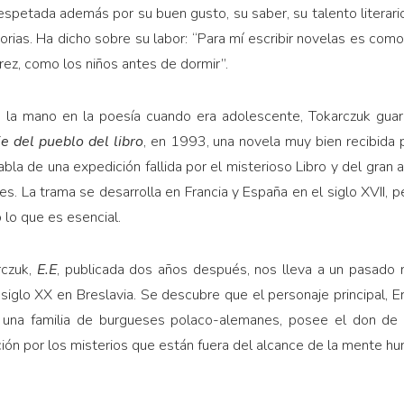
spetada además por su buen gusto, su saber, su talento literario,
storias. Ha dicho sobre su labor: “Para mí escribir novelas es co
ez, como los niños antes de dormir”.
la mano en la poesía cuando era adolescente, Tokarczuk guar
je del pueblo del libro
, en 1993, una novela muy bien recibida p
la de una expedición fallida por el misterioso Libro y del gran 
es. La trama se desarrolla en Francia y España en el siglo XVII, p
o lo que es esencial.
rczuk,
E.E
, publicada dos años después, nos lleva a un pasado 
 siglo XX en Breslavia. Se descubre que el personaje principal, E
n una familia de burgueses polaco-alemanes, posee el don de
ción por los misterios que están fuera del alcance de la mente h