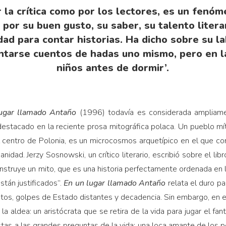
 la crítica como por los lectores, es un fenóm
or su buen gusto, su saber, su talento litera
idad para contar historias. Ha dicho sobre su la
ntarse cuentos de hadas uno mismo, pero en l
niños antes de dormir’.
ugar llamado Antaño
(1996) todavía es considerada amplia
destacado en la reciente prosa mitográfica polaca. Un pueblo m
 centro de Polonia, es un microcosmos arquetípico en el que co
idad. Jerzy Sosnowski, un crítico literario, escribió sobre el lib
construye un mito, que es una historia perfectamente ordenada en
stán justificados”.
E
n un lugar llamado Antaño
relata el duro pa
ictos, golpes de Estado distantes y decadencia. Sin embargo, en e
la aldea: un aristócrata que se retira de la vida para jugar el f
as a las grandes preguntas de la vida; una loca amante de los pe