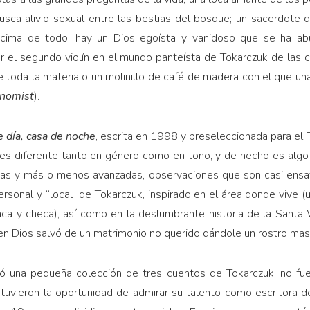
usca alivio sexual entre las bestias del bosque; un sacerdote 
ncima de todo, hay un Dios egoísta y vanidoso que se ha ab
 el segundo violín en el mundo panteísta de Tokarczuk de las co
toda la materia o un molinillo de café de madera con el que un
nomist
).
 día, casa de noche
, escrita en 1998 y preseleccionada para el P
s diferente tanto en género como en tono, y de hecho es algo 
sas y más o menos avanzadas, observaciones que son casi ensa
personal y “local” de Tokarczuk, inspirado en el área donde vive 
aca y checa), así como en la deslumbrante historia de la Santa 
en Dios salvó de un matrimonio no querido dándole un rostro mas
 una pequeña colección de tres cuentos de Tokarczuk, no fu
tuvieron la oportunidad de admirar su talento como escritora d