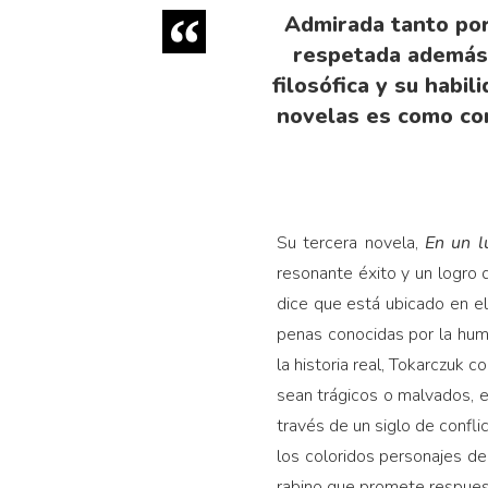
Admirada tanto por
respetada además p
filosófica y su habil
novelas es como co
Su tercera novela,
E
n un l
resonante éxito y un logro 
dice que está ubicado en el
penas conocidas por la human
la historia real, Tokarczuk 
sean trágicos o malvados, e
través de un siglo de confl
los coloridos personajes de 
rabino que promete respuest