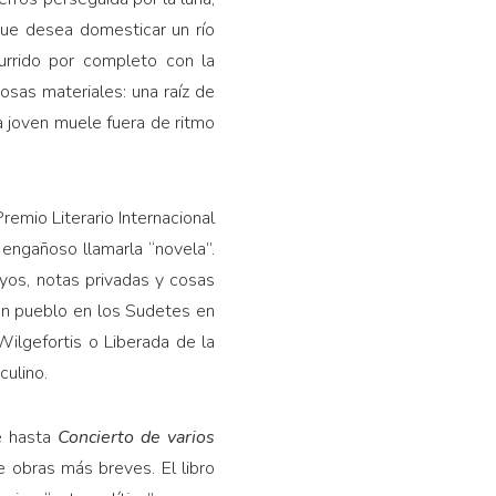
que desea domesticar un río
urrido por completo con la
sas materiales: una raíz de
a joven muele fuera de ritmo
remio Literario Internacional
engañoso llamarla “novela”.
yos, notas privadas y cosas
(un pueblo en los Sudetes en
Wilgefortis o Liberada de la
culino.
e hasta
Concierto de varios
e obras más breves. El libro