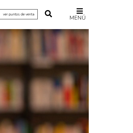
ver puntos de venta
MENÚ
Relecturas
Sociedad
Turismo accidental
Vidas paralelas
Voces y lecturas