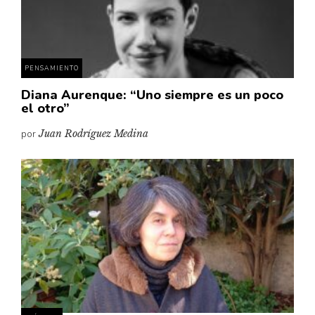
Pensamiento ilustrado
Personaje
Personajes secundarios
PENSAMIENTO
Política
Diana Aurenque: “Uno siempre es un poco
Relecturas
el otro”
Sociedad
por
Juan Rodríguez Medina
Turismo accidental
Vidas paralelas
Voces y lecturas