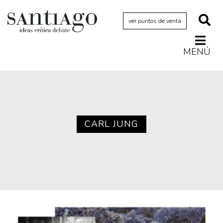
ver puntos de venta
MENÚ
Actualidad
Archivo Cenfoto-UDP
Arquetipos de situación
Artes visuales
CARL JUNG
Ciencia
Cine y televisión
Ciudad
Cómics
Críticas