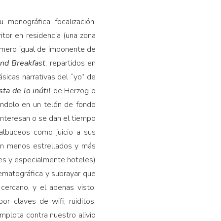
 monográfica focalización:
tor en residencia (una zona
número igual de imponente de
nd Breakfast
, repartidos en
sicas narrativas del “yo” de
ta de lo inútil
de Herzog o
ándolo en un telón de fondo
nteresan o se dan el tiempo
balbuceos como juicio a sus
son menos estrellados y más
nes y especialmente hoteles)
nematográfica y subrayar que
cercano, y el apenas visto:
or claves de wifi, ruiditos,
omplota contra nuestro alivio