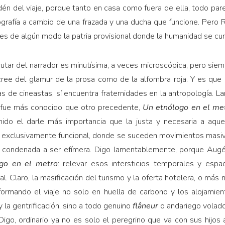
dén del viaje, porque tanto en casa como fuera de ella, todo parec
grafía a cambio de una frazada y una ducha que funcione. Pero 
á es de algún modo la patria provisional donde la humanidad se cu
rutar del narrador es minutísima, a veces microscópica, pero siem
e del glamur de la prosa como de la alfombra roja. Y es que si
 de cineastas, sí encuentra fraternidades en la antropología. L
 fue más conocido que otro precedente,
Un etnólogo en el me
ido el darle más importancia que la justa y necesaria a aque
i exclusivamente funcional, donde se suceden movimientos masivo
á condenada a ser efímera. Digo lamentablemente, porque Aug
go en el metro
: relevar esos intersticios temporales y espa
l. Claro, la masificación del turismo y la oferta hotelera, o más 
nsformando el viaje no solo en huella de carbono y los alojamie
 la gentrificación, sino a todo genuino
flâneur
o andariego volado
Digo, ordinario ya no es solo el peregrino que va con sus hijos