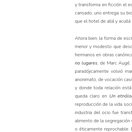
y transforma en ficción el e
cansado, uno entrega su bio
que el hotel de allá y acull
Ahora bien, la forma de esc
menor y modesto que descre
hermanos en obras canónicas
no lugares
, de Marc Augé,
paradójicamente volvió man
anonimato, de vocación cas
y donde toda relación est
queda claro en
Un etnólo
reproducción de la vida socia
industria del ocio fue tra
alimento de la segregación y
o éticamente reprochable. 