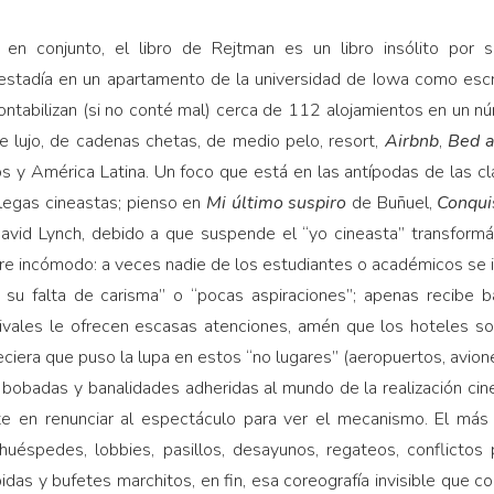
en conjunto, el libro de Rejtman es un libro insólito por su
estadía en un apartamento de la universidad de Iowa como escri
contabilizan (si no conté mal) cerca de 112 alojamientos en un 
e lujo, de cadenas chetas, de medio pelo, resort,
Airbnb
,
Bed a
s y América Latina. Un foco que está en las antípodas de las clá
legas cineastas; pienso en
Mi último suspiro
de Buñuel,
Conquis
avid Lynch, debido a que suspende el “yo cineasta” transform
re incómodo: a veces nadie de los estudiantes o académicos se i
r su falta de carisma” o “pocas aspiraciones”; apenas recibe 
stivales le ofrecen escasas atenciones, amén que los hoteles 
eciera que puso la lupa en estos “no lugares” (aeropuertos, avio
 bobadas y banalidades adheridas al mundo de la realización ci
e en renunciar al espectáculo para ver el mecanismo. El más 
huéspedes, lobbies, pasillos, desayunos, regateos, conflictos p
das y bufetes marchitos, en fin, esa coreografía invisible que c