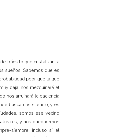
de tránsito que cristalizan la
tros sueños. Sabemos que es
 probabilidad peor que la que
muy baja, nos mezquinará el
o nos arruinará la paciencia
nde buscamos silencio; y es
ciudades, somos ese vecino
n naturales, y nos quedaremos
pre-siempre, incluso si el