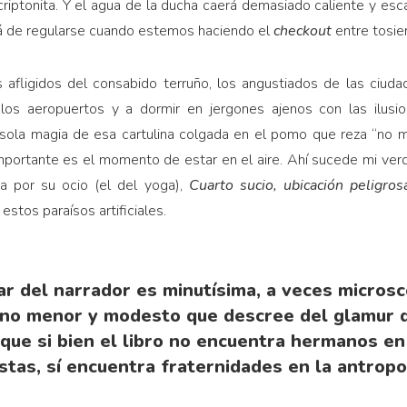
criptonita. Y el agua de la ducha caerá demasiado caliente y esca
rá de regularse cuando estemos haciendo el
checkout
entre tosi
 afligidos del consabido terruño, los angustiados de las ciuda
los aeropuertos y a dormir en jergones ajenos con las ilusio
 sola magia de esa cartulina colgada en el pomo que reza “no 
portante es el momento de estar en el aire. Ahí sucede mi verda
ya por su ocio (el del yoga),
Cuarto sucio, ubicación peligro
stos paraísos artificiales.
ar del narrador es minutísima, a veces microsc
tono menor y modesto que descree del glamur d
 que si bien el libro no encuentra hermanos e
stas, sí encuentra fraternidades en la antropo