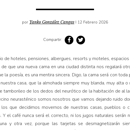
por
Yanko González Cangas
I 12 Febrero 2026
Compartir:
rio de hoteles, pensiones, albergues, resorts y moteles, espacios 
 y de que una nueva cama en una ciudad distinta nos regalará o
que la poesía, es una mentira sincera. Digo, la cama será con toda
nuestra casa, que la almohada siempre muy blanda, muy alta o 
 tamborileo de los dedos del neurótico de la habitación de al lad
 vecino neurasténico somos nosotros que vamos dejando ruido do
 los que decidimos movernos de nuestras casas, pueblos o 
s. Y el café nunca será el correcto, ni los jugos naturales será
una y otra vez, porque las tarjetas se desmagnetizarán siem