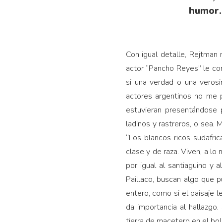
humor.
Con igual detalle, Rejtman 
actor “Pancho Reyes” le co
si una verdad o una veros
actores argentinos no me 
estuvieran presentándose p
ladinos y rastreros, o sea. 
“Los blancos ricos sudafric
clase y de raza. Viven, a lo
por igual al santiaguino y 
Paillaco, buscan algo que 
entero, como si el paisaje l
da importancia al hallazgo
tierra de macetero en el bols