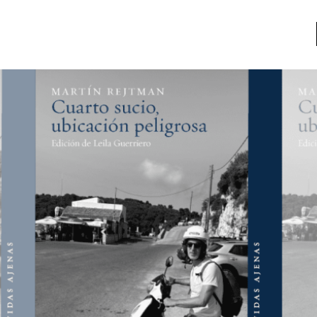
a
Libros usados
nario portátil de la literatura
a
Literatura
entos
Medioambiente
entos
Narrativas visuales
reserva
Pensamiento
ia
Pensamiento ilustrado
ia material de los libros
Personaje
as mentales
Personajes secundarios
Política