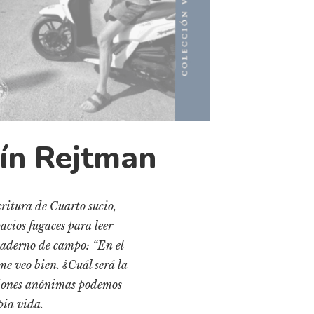
tín Rejtman
critura de Cuarto sucio,
pacios fugaces para leer
cuaderno de campo: “En el
me veo bien. ¿Cuál será la
taciones anónimas podemos
pia vida.