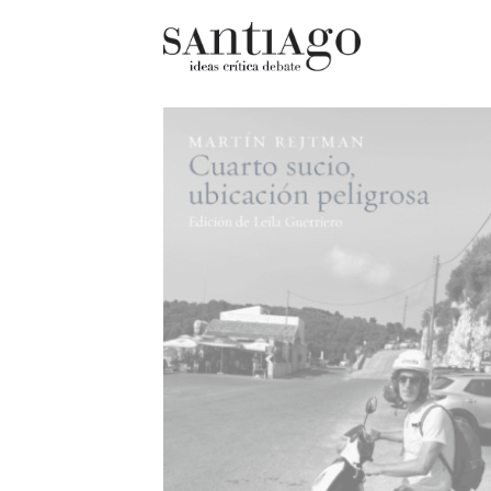
Cultur
Actualidad
Diccio
Archivo Cenfoto-UDP
chilen
Arquetipos de situación
Docum
Artes visuales
Fragm
Ciencia
Gran 
Cine y televisión
Histor
Ciudad
Histor
Cómics
Lagun
Críticas
Libros