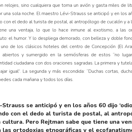
on relojes, sino cualquiera que toma un avión y gasta miles de l
 una sola noche. El maestro Lévi-Strauss se anticipó y en los añ
con el dedo al turista de postal, al antropólogo de cucalón y a la
ne una ventaja, lo que lo hace inmune al exotismo, a las or
to: el humor. Y lo despliega demorado, con belleza y doble fond
 uno de los clásicos hoteles del centro de Concepción (El Ar
 abiertos y sumergido en la semiósferas de estos “no luga
entidad ciudadana con dos oraciones sagradas. La primera y tutela
ajar igual”. La segunda y más escondida: “Duchas cortas, duch
pedes cada mañana y todos los días.
Strauss se anticipó y en los años 60 dijo ‘odio
do con el dedo al turista de postal, al antrop
a cultura. Pero Rejtman sabe que tiene una ven
 las ortodoxias etnográficas y el ecofanatism