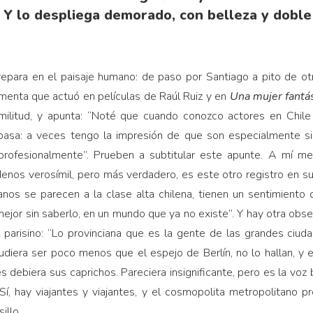
 Y lo despliega demorado, con belleza y doble
repara en el paisaje humano: de paso por Santiago a pito de otr
menta que actuó en películas de Raúl Ruiz y en
Una mujer fantás
imilitud, y apunta: “Noté que cuando conozco actores en Chil
pasa: a veces tengo la impresión de que son especialmente s
rofesionalmente”. Prueben a subtitular este apunte. A mí me 
Menos verosímil, pero más verdadero, es este otro registro en su
anos se parecen a la clase alta chilena, tienen un sentimiento
 mejor sin saberlo, en un mundo que ya no existe”. Y hay otra obse
al parisino: “Lo provinciana que es la gente de las grandes ciuda
pudiera ser poco menos que el espejo de Berlín, no lo hallan, y
es debiera sus caprichos. Pareciera insignificante, pero es la voz
. Sí, hay viajantes y viajantes, y el cosmopolita metropolitano
illo.