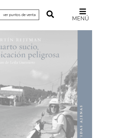
ver puntos de venta
MENÚ
Relecturas
Sociedad
Turismo accidental
Vidas paralelas
Voces y lecturas