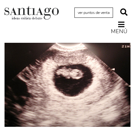
ver puntos de venta
MENÚ
Actualidad
Archivo Cenfoto-UDP
Arquetipos de situación
Artes visuales
Ciencia
Cine y televisión
Ciudad
Cómics
Críticas