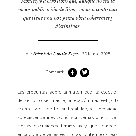
Montes) y a otro libro que, aunque no sea la
Pensamiento ilustrado
mejor publicación de Sime, viene a confirmar
Personaje
que tiene una voz y una obra coherentes y
Personajes secundarios
distintivas.
Política
Relecturas
por
Sebastián Duarte Rojas
I 20 Marzo 2025
Sociedad
Turismo accidental
Compartir:
Vidas paralelas
Voces y lecturas
Las preguntas sobre la maternidad (la elección
de ser o no ser madre, la relación madre-hija, la
crianza) y el aborto (su legalidad, su necesidad,
su existencia inevitable) son temas que cruzan
ciertas discusiones feministas y que aparecen
en la obra de varias escritoras contemporáneas,