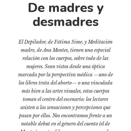
Cultura
De madres y
Diccionario portátil de la literatura chilena
desmadres
Documentos
Fragmentos
Gran reserva
El Depilador, de Fátima Sime, y Meditación
Historia
madre, de Ana Montes, tienen una especial
Historia material de los libros
relación con los cuerpos, sobre todo de las
Lagunas mentales
mujeres. Sean vistos desde una óptica
marcada por la perspectiva médica —uno de
Libros
los libros trata del aborto— o una vinculada
Libros usados
más bien a las artes visuales, estos cuerpos
Literatura
toman el centro del escenario: los lectores
Medioambiente
asisten a las sensaciones y percepciones que
pasan por ellos. Nos encontramos frente a un
Narrativas visuales
notable debut en el género del cuento (el de
Pensamiento