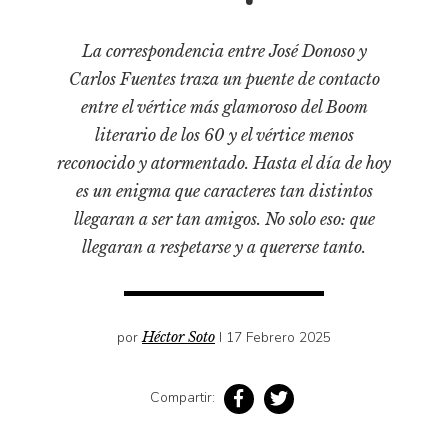
Cultura
Diccionario portátil de la literatura chilena
La correspondencia entre José Donoso y
Documentos
Carlos Fuentes traza un puente de contacto
Fragmentos
entre el vértice más glamoroso del Boom
Gran reserva
literario de los 60 y el vértice menos
Historia
reconocido y atormentado. Hasta el día de hoy
es un enigma que caracteres tan distintos
Historia material de los libros
llegaran a ser tan amigos. No solo eso: que
Lagunas mentales
llegaran a respetarse y a quererse tanto.
Libros
Libros usados
Literatura
por
Héctor Soto
I 17 Febrero 2025
Medioambiente
Narrativas visuales
Compartir:
Pensamiento