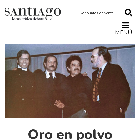
ver puntos de venta
MENÚ
Actualidad
Archivo Cenfoto-UDP
Arquetipos de situación
Artes visuales
Ciencia
Cine y televisión
Ciudad
Cómics
Críticas
Oro en polvo