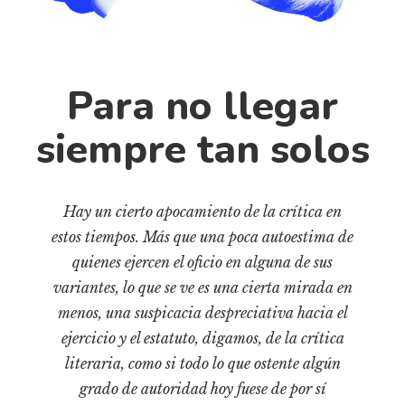
Cultura
Diccionario portátil de la literatura chilena
Documentos
Fragmentos
Para no llegar
Gran reserva
siempre tan solos
Historia
Historia material de los libros
Lagunas mentales
Hay un cierto apocamiento de la crítica en
Libros
estos tiempos. Más que una poca autoestima de
quienes ejercen el oficio en alguna de sus
Libros usados
variantes, lo que se ve es una cierta mirada en
Literatura
menos, una suspicacia despreciativa hacia el
Medioambiente
ejercicio y el estatuto, digamos, de la crítica
Narrativas visuales
literaria, como si todo lo que ostente algún
Pensamiento
grado de autoridad hoy fuese de por sí