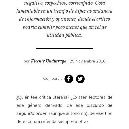
negativo, sospechoso, corrompido. Cosa
Pensamiento ilustrado
lamentable en un tiempo de híper abundancia
Personaje
de información y opiniones, donde el crítico
Personajes secundarios
podría cumplir poco menos que un rol de
Política
utilidad pública.
Relecturas
Sociedad
Turismo accidental
por
Vicente Undurraga
I 29 Noviembre 2018
Vidas paralelas
Compartir:
Voces y lecturas
¿Quién lee crítica literaria? ¿Existen lectores de
ese género derivado, de ese
discurso
de
segundo orden
(aunque autónomo), de ese tipo
de escritura referida siempre a otra?