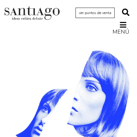
ver puntos de venta
MENÚ
Actualidad
Archivo Cenfoto-UDP
Arquetipos de situación
Artes visuales
Ciencia
Cine y televisión
Ciudad
Cómics
Críticas