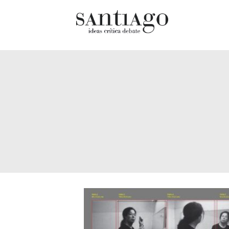
Cultur
Actualidad
Diccio
Archivo Cenfoto-UDP
chilen
Arquetipos de situación
Docum
Artes visuales
Fragm
Ciencia
Gran 
Cine y televisión
Histor
Ciudad
Histor
Cómics
Lagun
Críticas
Libros