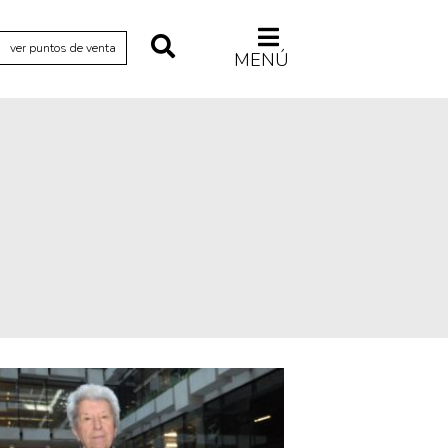
ver puntos de venta
MENÚ
Relecturas
Sociedad
Turismo accidental
Vidas paralelas
Voces y lecturas