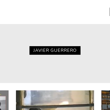
a
Libros usados
nario portátil de la literatura
JAVIER GUERRERO
a
Literatura
entos
Medioambiente
entos
Narrativas visuales
reserva
Pensamiento
ia
Pensamiento ilustrado
ia material de los libros
Personaje
as mentales
Personajes secundarios
Política