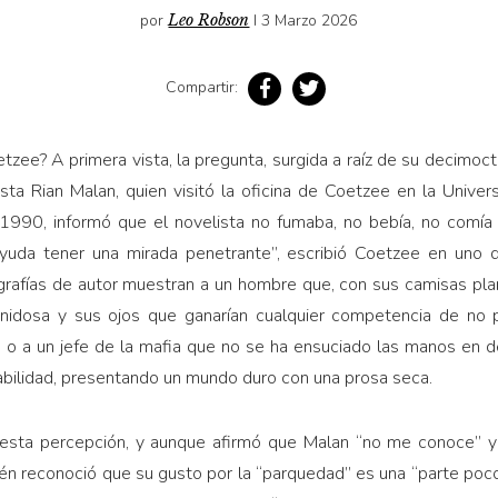
por
Leo Robson
I 3 Marzo 2026
Compartir:
etzee? A primera vista, la pregunta, surgida a raíz de su decimoc
sta Rian Malan, quien visitó la oficina de Coetzee en la Unive
 1990, informó que el novelista no fumaba, no bebía, no comía 
 ayuda tener una mirada penetrante”, escribió Coetzee en uno
ografías de autor muestran a un hombre que, con sus camisas pla
anidosa y sus ojos que ganarían cualquier competencia de no 
o o a un jefe de la mafia que no se ha ensuciado las manos en 
bilidad, presentando un mundo duro con una prosa seca.
esta percepción, y aunque afirmó que Malan “no me conoce” y “
ién reconoció que su gusto por la “parquedad” es una “parte poco 