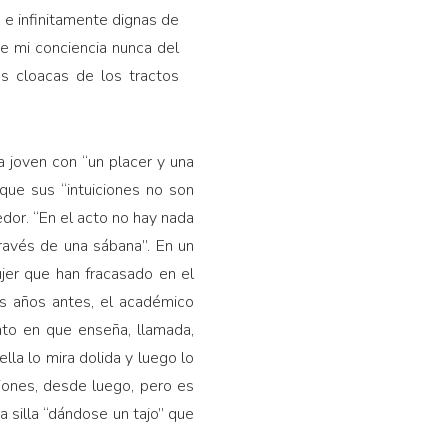
e infinitamente dignas de
e mi conciencia nunca del
es cloacas de los tractos
a joven con “un placer y una
 que sus “intuiciones no son
edor. “En el acto no hay nada
través de una sábana”. En un
jer que han fracasado en el
os años antes, el académico
nto en que enseña, llamada,
la lo mira dolida y luego lo
ciones, desde luego, pero es
 silla “dándose un tajo” que