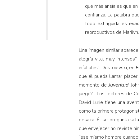
que más ansía es que en 
confianza. La palabra q
todo extinguida es
evac
reproductivos de Marilyn
Una imagen similar aparec
alegría vital muy intensos”
infalibles”. Dostoievski, en
E
que él pueda llamar placer,
momento de
Juventud
, Jo
juego?”. Los lectores de C
David Lurie tiene una aven
como la primera protagonist
desaira. Él se pregunta si 
que envejecer no reviste ni
“ese mismo hombre cuando s