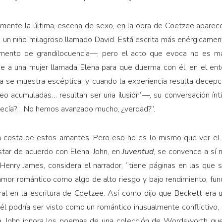
emente la última, escena de sexo, en la obra de Coetzee apare
re un niño milagroso llamado David. Está escrita más enérgicame
nto de grandilocuencia—, pero el acto que evoca no es má
e a una mujer llamada Elena para que duerma con él, en el en
Ella se muestra escéptica, y cuando la experiencia resulta dece
o acumuladas… resultan ser una ilusión”—, su conversación ínt
te decía?… No hemos avanzado mucho, ¿verdad?”.
a costa de estos amantes. Pero eso no es lo mismo que ver el 
star de acuerdo con Elena. John, en
Juventud
, se convence a sí 
Henry James, considera el narrador, “tiene páginas en las que su
amor romántico como algo de alto riesgo y bajo rendimiento, fund
ral en la escritura de Coetzee. Así como dijo que Beckett era u
n él podría ser visto como un romántico inusualmente conflictivo,
a
, John ignora los poemas de una colección de Wordsworth qu