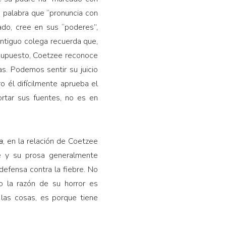
a palabra que “pronuncia con
ado, cree en sus “poderes”,
antiguo colega
recuerda que,
r supuesto, Coetzee reconoce
s. Podemos sentir su juicio
ro él difícilmente aprueba el
ortar sus fuentes, no es en
a
, en la relación de Coetzee
ee y su prosa generalmente
 defensa contra la fiebre. No
o la razón de su horror es
las cosas, es porque tiene