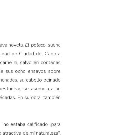
tava novela,
El polaco
, suena
rsidad de Ciudad del Cabo a
carne ni, salvo en contadas
 de sus ocho ensayos sobre
nchadas, su cabello peinado
pestañear, se asemeja a un
décadas. En su obra, también
no estaba calificado” para
atractiva de mi naturaleza”.