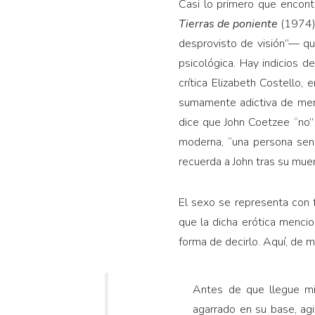
Casi lo primero que encont
Tierras de poniente
(1974),
desprovisto de visión”— qu
psicológica. Hay indicios de
crítica Elizabeth Costello,
sumamente adictiva de mem
dice que John Coetzee “no” e
moderna, “una persona sens
recuerda a John tras su muer
El sexo se representa con 
que la dicha erótica menci
forma de decirlo. Aquí, de m
Antes de que llegue mi 
agarrado en su base, ag