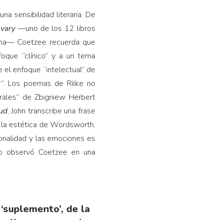
na sensibilidad literaria. De
vary
—uno de los 12 libros
iadna— Coetzee recuerda que
foque “clínico” y a un tema
 el enfoque “intelectual” de
r”. Los poemas de Rilke no
brales” de Zbigniew Herbert
ud
, John transcribe una frase
za la estética de Wordsworth.
sonalidad y las emociones es
omo observó Coetzee en una
‘suplemento’, de la