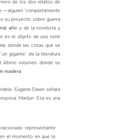
imero de los dos relatos de
ee —alguien “completamente
so su proyecto sobre guerra
mal año
, y de la novelista y
or es el objeto de una serie
no
, donde las cosas que se
“un gigante” de la literatura
el último volumen, donde se
de madera
.
serable. Eugene Dawn señala
esposa, Marilyn. Esa es una
traicionado representante
o en el momento en que lo