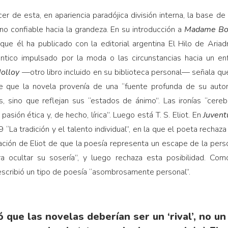
r de esta, en apariencia paradójica división interna, la base de u
no confiable hacia la grandeza. En su introducción a
Madame Bo
” que él ha publicado con la editorial argentina El Hilo de Ar
ntico impulsado por la moda o las circunstancias hacia un en
olloy
—otro libro incluido en su biblioteca personal— señala que
e que la novela provenía de una “fuente profunda de su auto
s, sino que reflejan sus “estados de ánimo”. Las ironías “cere
asión ética y, de hecho, lírica”. Luego está T. S. Eliot. En
Juvent
“La tradición y el talento individual”, en la que el poeta recha
mación de Eliot de que la poesía representa un escape de la per
a ocultar su sosería”, y luego rechaza esta posibilidad. C
escribió un tipo de poesía “asombrosamente personal”.
que las novelas deberían ser un ‘rival’, no un 