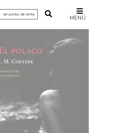
ver puntos de venta
MENÚ
Relecturas
Sociedad
Turismo accidental
Vidas paralelas
Voces y lecturas