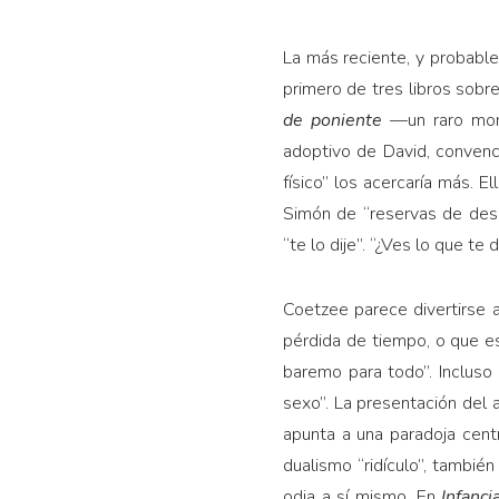
La más reciente, y probabl
primero de tres libros sob
de poniente
—un raro mome
adoptivo de David, convenc
físico” los acercaría más. 
Simón de “reservas de dese
“te lo dije”. “¿Ves lo que 
Coetzee parece divertirse 
pérdida de tiempo, o que e
baremo para todo”. Incluso 
sexo”. La presentación del 
apunta a una paradoja cent
dualismo “ridículo”, tambié
odia a sí mismo. En
Infanci