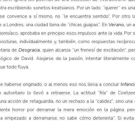
ntra escribiendo sonetos keatsianos. Por un lado, “querer” es un
 se convence a sí mismo, no “le encuentra sentido”. Por otro l
 a Londres, una ciudad llena de “chicas guapas”. En
Verano,
un 
 dionisíaco, aprobaba en principio esos impulsos ante la vida. Po
posturas, individualmente y, también, como respuestas recíproca
etaria de
Desgracia
, quien alcanza “un frenesí de excitación”, pe
ógico de David. Alejarse de la pasión, intentar literalmente c
que todo fluya.
ce haberse originado, o al menos eso nos lleva a concluir
Infanci
 autoritario lo llevó a retraerse. La actitud “fría” de Coetz
na acción de retaguardia, no un rechazo a la “calidez”, sino una
iente horror por derramar la mera emoción en la página, per
ha empezado a derramarse, no sabe cómo detenerla”. Si evita 