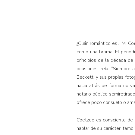
¿Cuán romántico es J. M. Co
como una broma. El periodi
principios de la década de
ocasiones, reía. “Siempre
Beckett, y sus propias fot
hacia atrás de forma no v
notario público semiretirad
ofrece poco consuelo o ama
Coetzee es consciente de 
hablar de su carácter, tamb