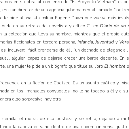
ramos en su obra, al comienzo de “El Proyecto Vietnam”, el pr
 es a un director de una agencia gubernamental llamado Coetz
e le pide al analista militar Eugene Dawn que vuelva más insul
 burla en su retrato del novelista y crítico C., en
Diario de un 
 en la colección que lleva su nombre, mientras que el propio aut
orias ficcionales en tercera persona,
Infancia
,
Juventud
y
Vera
s, incluyen: “fácil prendarse de él”, “un dechado de elegancia”, 
ual”, alguien capaz de dejarse crecer una barba decente. En 
te, una mujer le pide a un biógrafo que titule su libro
El hombre 
frecuencia en la ficción de Coetzee. Es un asunto caótico y mi
onada en los “manuales conyugales” no le ha tocado a él y a su 
anera algo sorpresiva, hay otra:
semilla, el morral de ella bosteza y se retira, dejando a mi 
itando la cabeza en vano dentro de una caverna inmensa, just