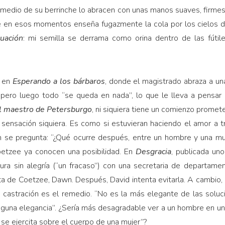
medio de su berrinche lo abracen con unas manos suaves, firmes 
ue en esos momentos enseña fugazmente la cola por los cielos d
uación
: mi semilla se derrama como orina dentro de las fútil
.
e en
Esperando a los bárbaros
, donde el magistrado abraza a un
, pero luego todo “se queda en nada”, lo que le lleva a pensar
l maestro de Petersburgo
, ni siquiera tiene un comienzo promet
 sensación siquiera. Es como si estuvieran haciendo el amor a 
hn se pregunta: “¿Qué ocurre después, entre un hombre y una mu
oetzee ya conocen una posibilidad. En
Desgracia
, publicada un
tura sin alegría (“un fracaso”) con una secretaria de departame
a de Coetzee, Dawn. Después, David intenta evitarla. A cambio, el
la castración es el remedio. “No es la más elegante de las solu
nguna elegancia”. ¿Sería más desagradable ver a un hombre en una
e ejercita sobre el cuerpo de una mujer”?