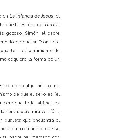
ce en
La infancia de Jesús
, el
nte que la escena de
Tierras
s gozoso. Simón, el padre
tendido de que su “contacto
pcionante —el sentimiento de
ima adquiere la forma de un
sexo como algo inútil o una
mismo de que el sexo es “el
giere que todo, al final, es
amental pero rara vez fácil,
n dualista que encuentra el
 incluso un romántico que se
e su padre ha “marcado con