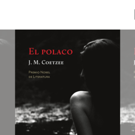
a
Libros usados
nario portátil de la literatura
a
Literatura
entos
Medioambiente
entos
Narrativas visuales
reserva
Pensamiento
ia
Pensamiento ilustrado
ia material de los libros
Personaje
as mentales
Personajes secundarios
Política