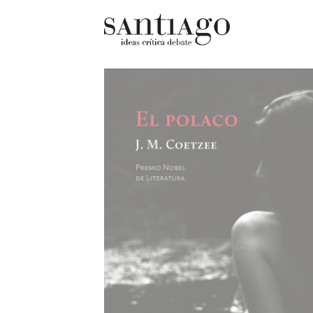
Cultur
Actualidad
Diccio
Archivo Cenfoto-UDP
chilen
Arquetipos de situación
Docum
Artes visuales
Fragm
Ciencia
Gran 
Cine y televisión
Histor
Ciudad
Histor
Cómics
Lagun
Críticas
Libros