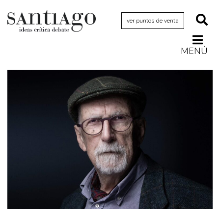
ver puntos de venta
MENÚ
Actualidad
Archivo Cenfoto-UDP
Arquetipos de situación
Artes visuales
Ciencia
Cine y televisión
Ciudad
Cómics
Críticas