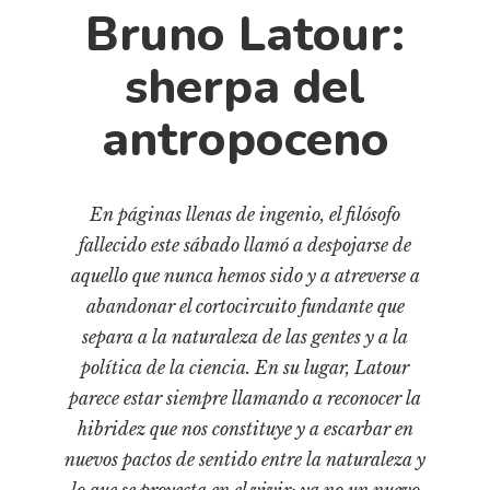
Cultura
Bruno Latour:
Diccionario portátil de la literatura chilena
sherpa del
Documentos
Fragmentos
antropoceno
Gran reserva
Historia
Historia material de los libros
En páginas llenas de ingenio, el filósofo
fallecido este sábado llamó a despojarse de
Lagunas mentales
aquello que nunca hemos sido y a atreverse a
Libros
abandonar el cortocircuito fundante que
Libros usados
separa a la naturaleza de las gentes y a la
Literatura
política de la ciencia. En su lugar, Latour
Medioambiente
parece estar siempre llamando a reconocer la
hibridez que nos constituye y a escarbar en
Narrativas visuales
nuevos pactos de sentido entre la naturaleza y
Pensamiento
lo que se proyecta en el vivir; ya no un nuevo