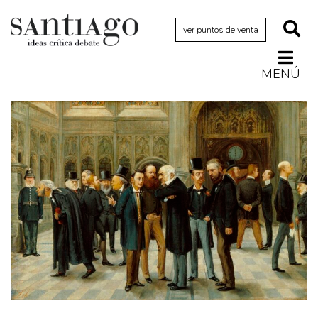
ver puntos de venta
MENÚ
Actualidad
Archivo Cenfoto-UDP
Arquetipos de situación
Artes visuales
Ciencia
Cine y televisión
Ciudad
Cómics
Críticas