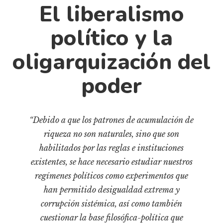
Cultura
El liberalismo
Diccionario portátil de la literatura chilena
político y la
Documentos
Fragmentos
oligarquización del
Gran reserva
poder
Historia
Historia material de los libros
Lagunas mentales
“Debido a que los patrones de acumulación de
Libros
riqueza no son naturales, sino que son
habilitados por las reglas e instituciones
Libros usados
existentes, se hace necesario estudiar nuestros
Literatura
regímenes políticos como experimentos que
Medioambiente
han permitido desigualdad extrema y
Narrativas visuales
corrupción sistémica, así como también
Pensamiento
cuestionar la base filosófica-política que