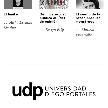
El límite
Del intelectual
El sueño de la
público al líder
razón produce
de opinión
monstruos
por
Aïcha Liviana
Messina
por
Evelyn Erlij
por
Marcela
Fuentealba