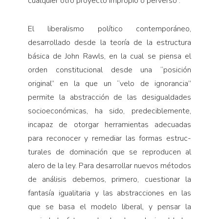
cualquier otro proyecto impro­pio o perverso”.
El liberalismo po­lítico contemporáneo,
desarrollado desde la teoría de la estructura
básica de John Rawls, en la cual se piensa el
orden constitucional desde una “posición
original” en la que un “velo de ignorancia”
permite la abstracción de las desigualdades
socioeconómicas, ha sido, predeciblemente,
incapaz de otorgar he­rramientas adecuadas
para reconocer y reme­diar las formas estruc­
turales de dominación que se reproducen al
alero de la ley. Para de­sarrollar nuevos métodos
de análisis debemos, pri­mero, cuestionar la
fantasía igualitaria y las abstrac­ciones en las
que se basa el modelo liberal, y pensar la