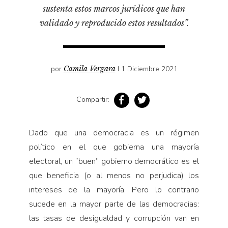
Pensamiento ilustrado
sustenta estos marcos jurídicos que han
Personaje
validado y reproducido estos resultados”.
Personajes secundarios
Política
por
Camila Vergara
I 1 Diciembre 2021
Relecturas
Sociedad
Compartir:
Turismo accidental
Vidas paralelas
Dado que una democracia es un régimen
Voces y lecturas
político en el que gobierna una mayoría
electoral, un “buen” gobierno democrático es el
que beneficia (o al menos no perjudica) los
intereses de la mayoría. Pero lo contrario
sucede en la mayor parte de las democracias:
las tasas de desigualdad y corrupción van en