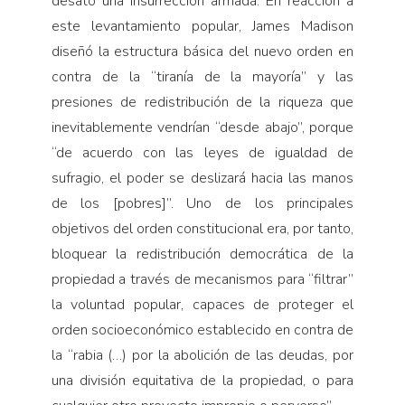
desató una insurrección armada. En re­acción a
este levantamiento popular, James Madison
diseñó la estructura básica del nuevo orden en
con­tra de la “tiranía de la mayoría” y las
presiones de redistribución de la riqueza que
inevitablemente ven­drían “desde abajo”, porque
“de acuerdo con las leyes de igualdad de
sufragio, el poder se deslizará hacia las manos
de los [pobres]”. Uno de los principales
objetivos del orden constitucional era, por tanto,
blo­quear la redistribución democrática de la
propiedad a través de mecanismos para “filtrar”
la voluntad po­pular, capaces de proteger el
orden socioeconómico establecido en contra de
la “rabia (…) por la abolición de las deu­das, por
una división equitativa de la propie­dad, o para