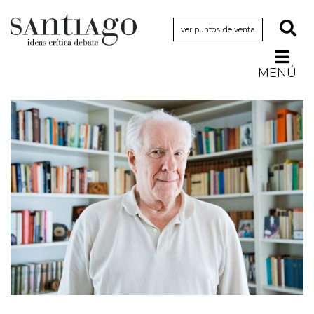
ver puntos de venta
MENÚ
Actualidad
Archivo Cenfoto-UDP
Arquetipos de situación
Artes visuales
Ciencia
Cine y televisión
Ciudad
Cómics
Críticas