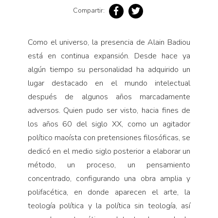
Pensamiento ilustrado
Compartir:
Personaje
Personajes secundarios
Como el universo, la presencia de Alain Badiou
Política
está en continua expansión. Desde hace ya
algún tiempo su personalidad ha adquirido un
Relecturas
lugar destacado en el mundo intelectual
Sociedad
después de algunos años marcadamente
Turismo accidental
adversos. Quien pudo ser visto, hacia fines de
Vidas paralelas
los años 60 del siglo XX, como un agitador
Voces y lecturas
político maoísta con pretensiones filosóficas, se
dedicó en el medio siglo posterior a elaborar un
método, un proceso, un pensamiento
concentrado, configurando una obra amplia y
polifacética, en donde aparecen el arte, la
teología política y la política sin teología, así