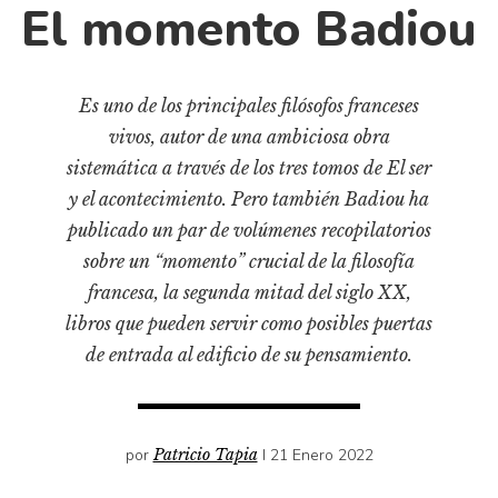
Cultura
El momento Badiou
Diccionario portátil de la literatura chilena
Documentos
Es uno de los principales filósofos franceses
Fragmentos
vivos, autor de una ambiciosa obra
Gran reserva
sistemática a través de los tres tomos de El ser
Historia
y el acontecimiento. Pero también Badiou ha
Historia material de los libros
publicado un par de volúmenes recopilatorios
Lagunas mentales
sobre un “momento” crucial de la filosofía
Libros
francesa, la segunda mitad del siglo XX,
libros que pueden servir como posibles puertas
Libros usados
de entrada al edificio de su pensamiento.
Literatura
Medioambiente
Narrativas visuales
por
Patricio Tapia
I 21 Enero 2022
Pensamiento