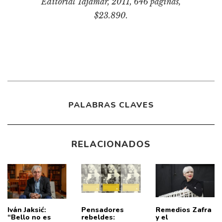
Editorial Tajamar, 2011, 646 páginas,
$23.890.
PALABRAS CLAVES
RELACIONADOS
Iván Jaksić:
Pensadores
Remedios Zafra
“Bello no es
rebeldes:
y el