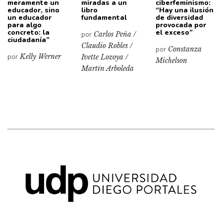
meramente un
miradas a un
ciberfeminismo:
educador, sino
libro
“Hay una ilusión
un educador
fundamental
de diversidad
para algo
provocada por
concreto: la
el exceso”
por
Carlos Peña /
ciudadanía”
Claudio Robles /
por
Constanza
por
Kelly Werner
Ivette Lozoya /
Michelson
Martín Arboleda