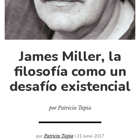
Cultura
Diccionario portátil de la literatura chilena
Documentos
Fragmentos
Gran reserva
James Miller, la
Historia
Historia material de los libros
filosofía como un
Lagunas mentales
desafío existencial
Libros
Libros usados
Literatura
por Patricio Tapia
Medioambiente
Narrativas visuales
Pensamiento
por
Patricio Tapia
I 21 Junio 2017