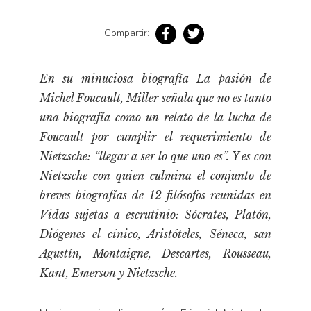
Pensamiento ilustrado
Personaje
Compartir:
Personajes secundarios
Política
En su minuciosa biografía
La pasión de
Michel Foucault
, Miller señala que no es tanto
Relecturas
una biografía como un relato de la lucha de
Sociedad
Foucault por cumplir el requerimiento de
Turismo accidental
Nietzsche: “llegar a ser lo que uno es”. Y es con
Vidas paralelas
Nietzsche con quien culmina el conjunto de
Voces y lecturas
breves biografías de 12 filósofos reunidas en
Vidas sujetas a escrutinio
: Sócrates, Platón,
Diógenes el cínico, Aristóteles, Séneca, san
Agustín, Montaigne, Descartes, Rousseau,
Kant, Emerson y Nietzsche.