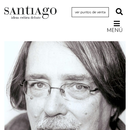
ver puntos de venta
MENÚ
Actualidad
Archivo Cenfoto-UDP
Arquetipos de situación
Artes visuales
Ciencia
Cine y televisión
Ciudad
Cómics
Críticas