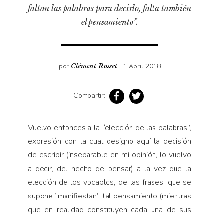
Pensamiento ilustrado
faltan las palabras para decirlo, falta también
Personaje
el pensamiento”.
Personajes secundarios
Política
por
Clément Rosset
I 1 Abril 2018
Relecturas
Sociedad
Compartir:
Turismo accidental
Vidas paralelas
Vuelvo entonces a la “elección de las palabras”,
Voces y lecturas
expresión con la cual designo aquí la decisión
de escribir (inseparable en mi opinión, lo vuelvo
a decir, del hecho de pensar) a la vez que la
elección de los vocablos, de las frases, que se
supone “manifiestan” tal pensamiento (mientras
que en realidad constituyen cada una de sus