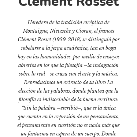
Clément Rosset
Cultura
Diccionario portátil de la literatura chilena
Documentos
Heredero de la tradición escéptica de
Fragmentos
Montaigne, Nietzsche y Cioran, el francés
Gran reserva
Clément Rosset (1939-2018) se distinguió por
rebelarse a la jerga académica, tan en boga
Historia
hoy en las humanidades, por medio de ensayos
Historia material de los libros
abiertos en los que la filosofía –la indagación
Lagunas mentales
sobre lo real– se cruza con el arte y la música.
Libros
Reproducimos un extracto de su libro La
elección de las palabras, donde plantea que la
Libros usados
filosofía es indisociable de la buena escritura:
Literatura
“Sin la palabra –escribió–, que es la única
Medioambiente
que cuenta en la expresión de un pensamiento,
Narrativas visuales
el pensamiento en cuestión no es nada más que
Pensamiento
un fantasma en espera de un cuerpo. Donde