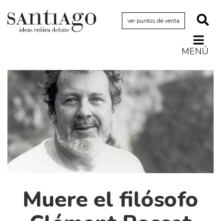
ver puntos de venta
MENÚ
Actualidad
Archivo Cenfoto-UDP
Arquetipos de situación
Artes visuales
Ciencia
Cine y televisión
Ciudad
Cómics
Muere el filósofo
Críticas