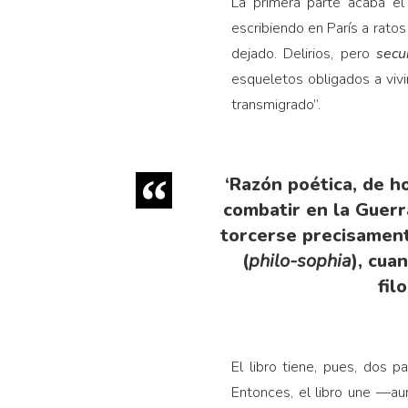
La primera parte acaba el
escribiendo en París a rato
dejado. Delirios, pero
secu
esqueletos obligados a viv
transmigrado”.
‘Razón poética, de h
combatir en la Guerr
torcerse precisamen
(
philo-sophia
), cua
fil
El libro tiene, pues, dos p
Entonces, el libro une —au