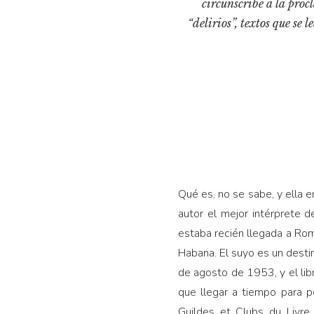
circunscribe a la pro
“delirios”, textos que se 
Qué es, no se sabe, y ella e
autor el mejor intérprete 
estaba recién llegada a Roma
Habana. El suyo es un destino
de agosto de 1953, y el lib
que llegar a tiempo para 
Guildes et Clubs du Livre