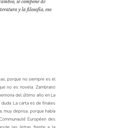
 cambio, se compone de
eratura y la filosofía, eso
osas, porque no siempre es el
 que no es novela. Zambrano
 memoria del último año en La
n duda. La carta es de finales
a, muy deprisa, porque había
la Communauté Européen des
sde las letras frente a la