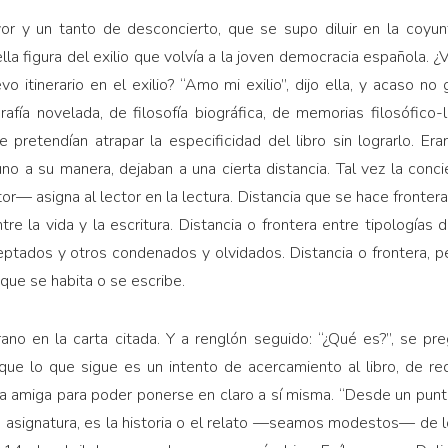
avor y un tanto de desconcierto, que se supo diluir en la coyu
la figura del exilio que volvía a la joven democracia española. ¿V
o itinerario en el exilio? “Amo mi exilio”, dijo ella, y acaso no
grafía novelada, de filosofía biográfica, de memorias filosófico-
 pretendían atrapar la especificidad del libro sin lograrlo. E
no a su manera, dejaban a una cierta distancia. Tal vez la conci
or— asigna al lector en la lectura. Distancia que se hace frontera
 entre la vida y la escritura. Distancia o frontera entre tipologías 
ptados y otros condenados y olvidados. Distancia o frontera, pero
n que se habita o se escribe.
ano en la carta citada. Y a renglón seguido: “¿Qué es?”, se pr
rque lo que sigue es un intento de acercamiento al libro, de re
la amiga para poder ponerse en claro a sí misma. “Desde un punto 
 asignatura, es la historia o el relato —seamos modestos— de l