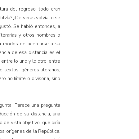
ntura del regreso: todo eran
olvía? ¿De veras volvía, o se
 gustó. Se habló entonces, a
literarias y otros nombres o
ran modos de acercarse a su
encia de esa distancia es el
 entre lo uno y lo otro, entre
de textos, géneros literarios,
 no límite o divisoria, sino
egunta. Parece una pregunta
ducción de su distancia, una
de vista objetivo, que diría
os orígenes de la República.