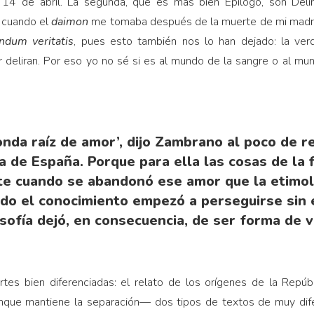
 14 de abril. La segunda, que es más bien Epílogo, son Deli
s cuando el
daimon
me tomaba después de la muerte de mi madre. 
ndum veritatis
, pues esto también nos lo han dejado: la ver
ir deliran. Por eso yo no sé si es al mundo de la sangre o al m
onda raíz de amor’, dijo Zambrano al poco de r
a de España. Porque para ella las cosas de la 
te cuando se abandonó ese amor que la etimol
ndo el conocimiento empezó a perseguirse sin 
osofía dejó, en consecuencia, de ser forma de v
artes bien diferenciadas: el relato de los orígenes de la Repúbl
nque mantiene la separación— dos tipos de textos de muy dife