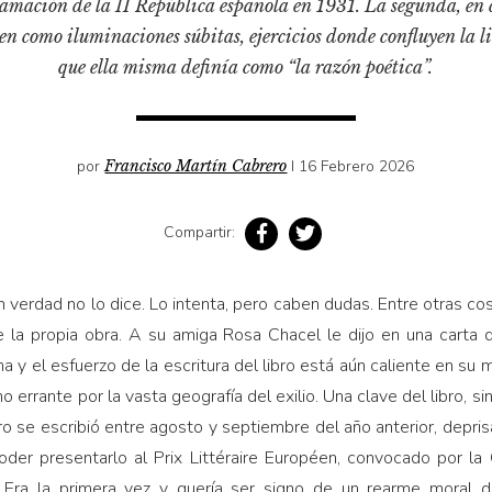
clamación de la II República española en 1931. La segunda, en
leen como iluminaciones súbitas, ejercicios donde confluyen la lit
que ella misma definía como “la razón poética”.
por
Francisco Martín Cabrero
I 16 Febrero 2026
Compartir:
n verdad no lo dice. Lo intenta, pero caben dudas. Entre otras c
de la propia obra. A su amiga Rosa Chacel le dijo en una carta
 y el esfuerzo de la escritura del libro está aún caliente en su
 errante por la vasta geografía del exilio. Una clave del libro, si
ro se escribió entre agosto y septiembre del año anterior, depris
poder presentarlo al Prix Littéraire Européen, convocado por 
. Era la primera vez y quería ser signo de un rearme moral de