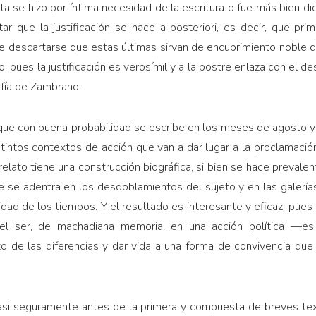
ta se hizo por íntima necesidad de la escritura o fue más bien di
r que la justificación se hace a posteriori, es decir, que prim
e descartarse que estas últimas sirvan de encubrimiento noble de
ues la justificación es verosímil y a la postre enlaza con el de
ofía de Zambrano.
o que con buena probabilidad se escribe en los meses de agosto 
tintos contextos de acción que van a dar lugar a la proclamación
 relato tiene una construcción biográfica, si bien se hace preval
ue se adentra en los desdoblamientos del sujeto y en las galerías
idad de los tiempos. Y el resultado es interesante y eficaz, pues 
del ser, de machadiana memoria, en una acción política —es
o de las diferencias y dar vida a una forma de convivencia que
casi seguramente antes de la primera y compuesta de breves tex