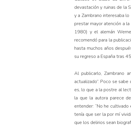
devastación y ruinas de la S
y a Zambrano interesaba lo 
prestar mayor atención a la
1980) y el alemán Werner 
recomendó para la publicació
hasta muchos años después
su regreso a España tras 45 
Al publicarlo, Zambrano a
actualizado”. Poco se sabe d
es, lo que a la postre al le
la que la autora parece de
entender: “No he cultivado e
tenía que ser la por mí vivid
que los delirios sean biogra