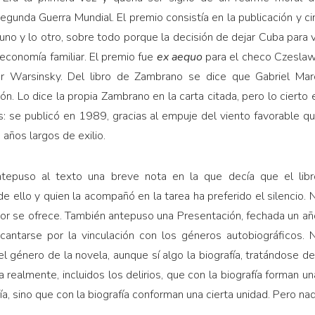
egunda Guerra Mundial. El premio consistía en la publicación y c
uno y lo otro, sobre todo porque la decisión de dejar Cuba para v
 economía familiar. El premio fue
ex aequo
para el checo Czeslaw
Warsinsky. Del libro de Zambrano se dice que Gabriel Marc
n. Lo dice la propia Zambrano en la carta citada, pero lo cierto 
: se publicó en 1989, gracias al empuje del viento favorable 
años largos de exilio.
ntepuso al texto una breve nota en la que decía que el lib
e ello y quien la acompañó en la tarea ha preferido el silencio. N
ctor se ofrece. También antepuso una Presentación, fechada un añ
cantarse por la vinculación con los géneros autobiográficos. N
l género de la novela, aunque sí algo la biografía, tratándose d
a realmente, incluidos los delirios, que con la biografía forman un
fía, sino que con la biografía conforman una cierta unidad. Pero na