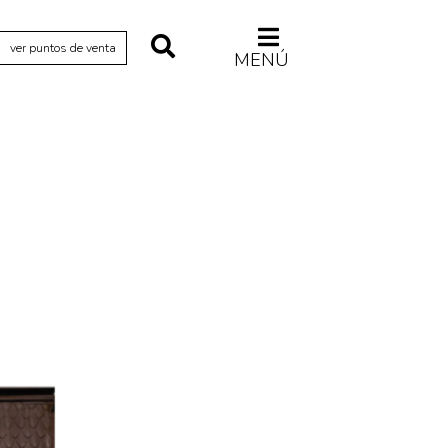
ver puntos de venta
MENÚ
Relecturas
Sociedad
Turismo accidental
Vidas paralelas
Voces y lecturas