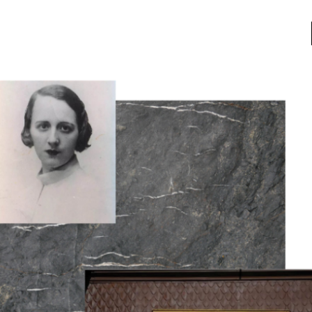
a
Libros usados
nario portátil de la literatura
a
Literatura
entos
Medioambiente
entos
Narrativas visuales
reserva
Pensamiento
ia
Pensamiento ilustrado
ia material de los libros
Personaje
as mentales
Personajes secundarios
Política