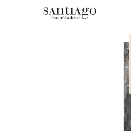
Cultur
Actualidad
Diccio
Archivo Cenfoto-UDP
chilen
Arquetipos de situación
Docum
Artes visuales
Fragm
Ciencia
Gran 
Cine y televisión
Histor
Ciudad
Histor
Cómics
Lagun
Críticas
Libros