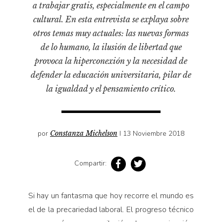
a trabajar gratis, especialmente en el campo
Pensamiento ilustrado
cultural. En esta entrevista se explaya sobre
Personaje
otros temas muy actuales: las nuevas formas
Personajes secundarios
de lo humano, la ilusión de libertad que
Política
provoca la hiperconexión y la necesidad de
Relecturas
defender la educación universitaria, pilar de
la igualdad y el pensamiento crítico.
Sociedad
Turismo accidental
Vidas paralelas
por
Constanza Michelson
I 13 Noviembre 2018
Voces y lecturas
Compartir:
Si hay un fantasma que hoy recorre el mundo es
el de la precariedad laboral. El progreso técnico