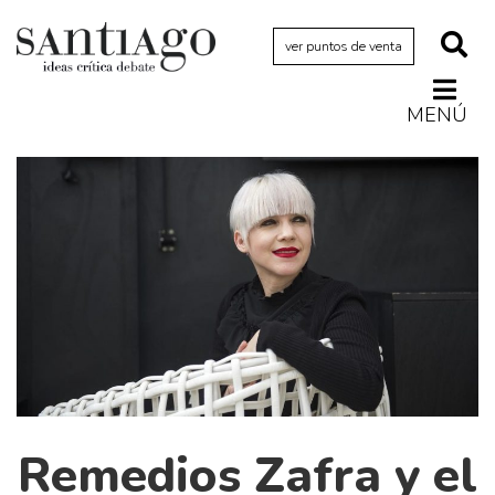
ver puntos de venta
MENÚ
Actualidad
Archivo Cenfoto-UDP
Arquetipos de situación
Artes visuales
Ciencia
Cine y televisión
Ciudad
Cómics
Críticas
Remedios Zafra y el