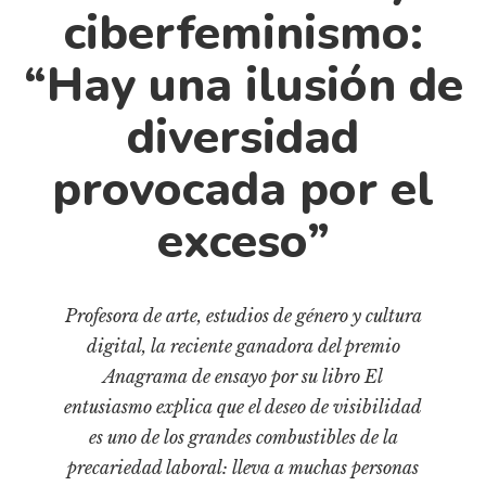
Cultura
ciberfeminismo:
Diccionario portátil de la literatura chilena
“Hay una ilusión de
Documentos
Fragmentos
diversidad
Gran reserva
provocada por el
Historia
Historia material de los libros
exceso”
Lagunas mentales
Libros
Profesora de arte, estudios de género y cultura
Libros usados
digital, la reciente ganadora del premio
Literatura
Anagrama de ensayo por su libro El
Medioambiente
entusiasmo explica que el deseo de visibilidad
Narrativas visuales
es uno de los grandes combustibles de la
Pensamiento
precariedad laboral: lleva a muchas personas