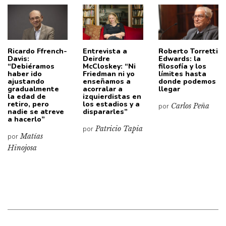
Ricardo Ffrench-
Entrevista a
Roberto Torretti
Davis:
Deirdre
Edwards: la
“Debiéramos
McCloskey: “Ni
filosofía y los
haber ido
Friedman ni yo
límites hasta
ajustando
enseñamos a
donde podemos
gradualmente
acorralar a
llegar
la edad de
izquierdistas en
retiro, pero
los estadios y a
por
Carlos Peña
nadie se atreve
dispararles”
a hacerlo”
por
Patricio Tapia
por
Matías
Hinojosa