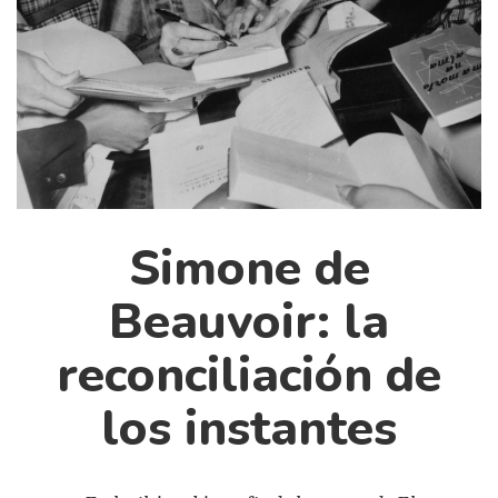
Cultura
Diccionario portátil de la literatura chilena
Documentos
Fragmentos
Gran reserva
Historia
Historia material de los libros
Simone de
Lagunas mentales
Libros
Beauvoir: la
Libros usados
reconciliación de
Literatura
Medioambiente
los instantes
Narrativas visuales
Pensamiento