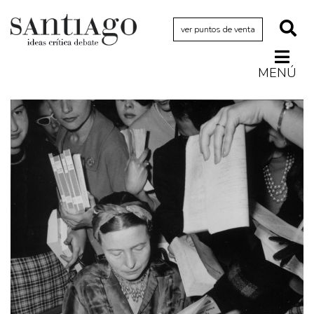
ver puntos de venta
MENÚ
Actualidad
Archivo Cenfoto-UDP
Arquetipos de situación
Artes visuales
Ciencia
Cine y televisión
Ciudad
Cómics
Críticas