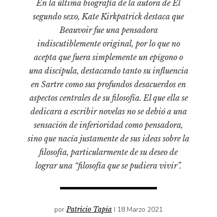
En la última biografía de la autora de El
Pensamiento ilustrado
segundo sexo, Kate Kirkpatrick destaca que
Personaje
Beauvoir fue una pensadora
Personajes secundarios
indiscutiblemente original, por lo que no
Política
acepta que fuera simplemente un epígono o
una discípula, destacando tanto su influencia
Relecturas
en Sartre como sus profundos desacuerdos en
Sociedad
aspectos centrales de su filosofía. El que ella se
Turismo accidental
dedicara a escribir novelas no se debió a una
Vidas paralelas
sensación de inferioridad como pensadora,
Voces y lecturas
sino que nacía justamente de sus ideas sobre la
filosofía, particularmente de su deseo de
lograr una “filosofía que se pudiera vivir”.
por
Patricio Tapia
I 18 Marzo 2021