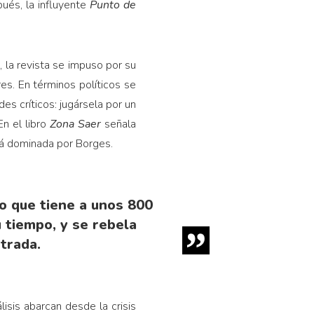
pués, la influyente
Punto de
, la revista se impuso por su
res. En términos políticos se
es críticos: jugársela por un
n el libro
Zona Saer
señala
tá dominada por Borges.
io que tiene a unos 800
u tiempo, y se rebela
etrada.
lisis abarcan desde la crisis