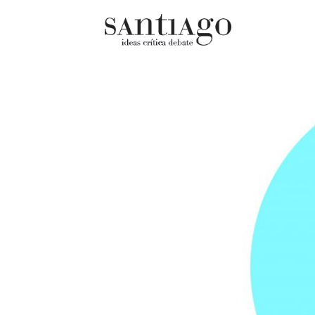
Cultur
Actualidad
Diccio
Archivo Cenfoto-UDP
chilen
Arquetipos de situación
Docum
Artes visuales
Fragm
Ciencia
Gran 
Cine y televisión
Histor
Ciudad
Histor
Cómics
Lagun
Críticas
Libros