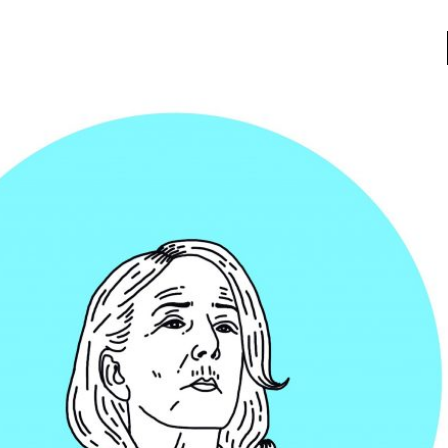
a
Libros usados
nario portátil de la literatura
a
Literatura
entos
Medioambiente
entos
Narrativas visuales
reserva
Pensamiento
ia
Pensamiento ilustrado
ia material de los libros
Personaje
as mentales
Personajes secundarios
Política