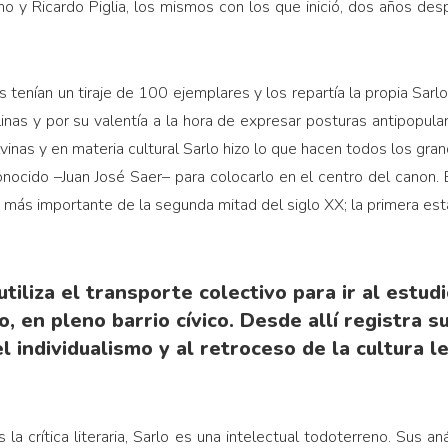
o y Ricardo Piglia, los mismos con los que inició, dos años des
 tenían un tiraje de 100 ejemplares y los repartía la propia Sarlo
linas y por su valentía a la hora de expresar posturas antipopula
vinas y en materia cultural Sarlo hizo lo que hacen todos los grand
ocido –Juan José Saer– para colocarlo en el centro del canon. E
o más importante de la segunda mitad del siglo XX; la primera es
utiliza el transporte colectivo para ir al estud
 en pleno barrio cívico. Desde allí registra s
l individualismo y al retroceso de la cultura l
la crítica literaria, Sarlo es una intelectual todoterreno. Sus aná