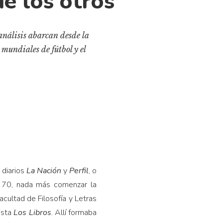
de los otros
s análisis abarcan desde la
 mundiales de fútbol y el
 diarios
La
Nación
y
Perfil
, o
el 70, nada más comenzar la
acultad de Filosofía y Letras
ista
Los Libros
. Allí formaba