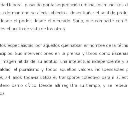
idad laboral, pasando por la segregación urbana, los mundiales d
rma de mantenerse alerta, abierto a desentrañar el sentido prof
desde el poder, desde el mercado. Sarlo, que comparte con Be
s el punto de vista de los otros.
os especialistas, por aquellos que hablan en nombre de la técnic
incipios. Sus intervenciones en la prensa y libros como
Escena
 imagen nítida de su actitud: una intelectual independiente y a
gualdad, el pluralismo y todos aquellos valores indispensables
s 74 años todavía utiliza el transporte colectivo para ir al e
eno barrio cívico. Desde allí registra su tiempo, y se rebela 
da.