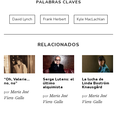
PALABRAS CLAVES
David Lynch
Frank Herbert
Kyle MacLachlan
RELACIONADOS
“Oh, Valerie…
Serge Lutens: el
La lucha de
no, no”
último
Linda Boström
alquimista
Knausgård
por
María José
por
María José
por
María José
Viera-Gallo
Viera-Gallo
Viera-Gallo