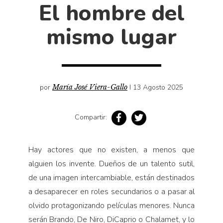
Cultura
El hombre del
Diccionario portátil de la literatura chilena
mismo lugar
Documentos
Fragmentos
Gran reserva
Historia
por
María José Viera-Gallo
I 13 Agosto 2025
Historia material de los libros
Lagunas mentales
Compartir:
Libros
Libros usados
Hay actores que no existen, a menos que
alguien los invente. Dueños de un talento sutil,
Literatura
de una imagen intercambiable, están destinados
Medioambiente
a desaparecer en roles secundarios o a pasar al
Narrativas visuales
olvido protagonizando películas menores. Nunca
Pensamiento
serán Brando, De Niro, DiCaprio o Chalamet, y lo