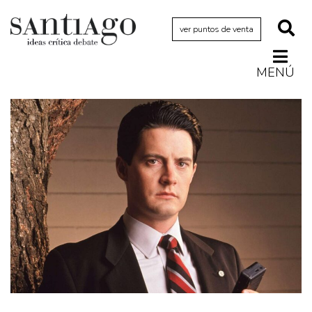
ver puntos de venta
MENÚ
Actualidad
Archivo Cenfoto-UDP
Arquetipos de situación
Artes visuales
Ciencia
Cine y televisión
Ciudad
Cómics
Críticas