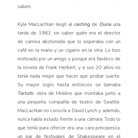
Pensamiento ilustrado
saben.
Personaje
Personajes secundarios
Kyle MacLachlan llegó al
casting
de
Duna
una
tarde de 1983, sin saber quién era el director
Política
de camisa abotonada que lo esperaba con un
Relecturas
café en la mano y un cigarro en la otra. Lo hizo
Sociedad
motivado por un amigo y porque era fanático de
Turismo accidental
la novela de Frank Herbert, y a sus 20 años no
Vidas paralelas
tenía nada mejor que hacer que probar suerte.
Su mayor logro hasta entonces se llamaba
Voces y lecturas
Tartufo
, obra de Molière que montaba junto a
una pequeña compañía de teatro de Seattle.
MacLachlan no conocía a David Lynch y, además,
nunca había estado frente a una cámara. Todo lo
que tenía para ofrecer era una cara principesca,
un par de festivales de Shakespeare en el