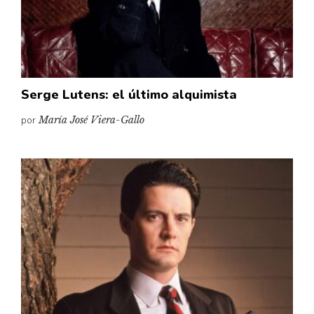
Pensamiento ilustrado
Personaje
Personajes secundarios
Política
Serge Lutens: el último alquimista
Relecturas
por
María José Viera-Gallo
Sociedad
Turismo accidental
Vidas paralelas
Voces y lecturas