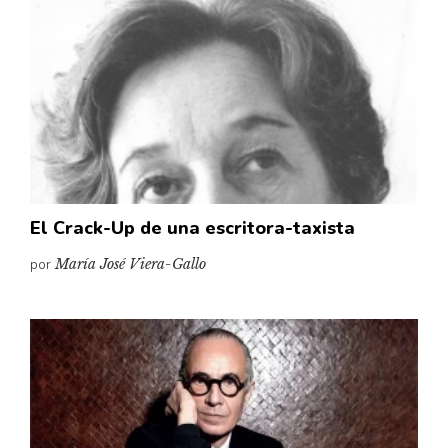
Cultura
Diccionario portátil de la literatura chilena
Documentos
Fragmentos
Gran reserva
Historia
Historia material de los libros
Lagunas mentales
El Crack-Up de una escritora-taxista
Libros
por
María José Viera-Gallo
Libros usados
Literatura
Medioambiente
Narrativas visuales
Pensamiento