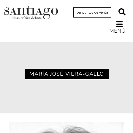
ver puntos de venta
MENÚ
Actualidad
Archivo Cenfoto-UDP
Arquetipos de situación
Artes visuales
MARÍA JOSÉ VIERA-GALLO
Ciencia
Cine y televisión
Ciudad
Cómics
Críticas