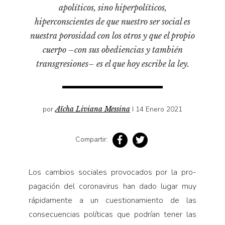
Pensamiento ilustrado
apolíticos, sino hiperpolíticos,
Personaje
hiperconscientes de que nuestro ser social es
nuestra porosidad con los otros y que el propio
Personajes secundarios
cuerpo –con sus obediencias y también
Política
transgresiones– es el que hoy escribe la ley.
Relecturas
Sociedad
Turismo accidental
por
Aïcha Liviana Messina
I 14 Enero 2021
Vidas paralelas
Voces y lecturas
Compartir:
Los cambios sociales provocados por la pro­
pagación del coronavirus han dado lugar muy
rápidamente a un cuestionamiento de las
consecuencias políticas que podrían tener las