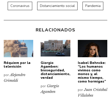
Coronavirus
Distanciamiento social
Pandemia
RELACIONADOS
Réquiem por la
Giorgio
Isabel Behncke:
televisión
Agamben:
“Los humanos
bioseguridad,
vivimos como
distanciamiento,
monos y, al
por
Alejandro
verdad
mismo tiempo,
Grimoldi
como hormigas”
por
Giorgio
por
Juan Cristóbal
Agamben
Villalobos