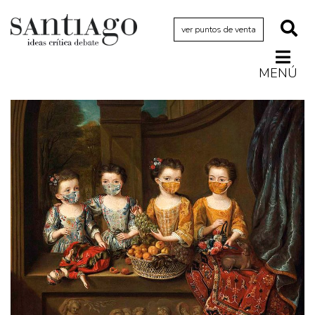
ver puntos de venta
MENÚ
Actualidad
Archivo Cenfoto-UDP
Arquetipos de situación
Artes visuales
Ciencia
Cine y televisión
Ciudad
Cómics
Críticas