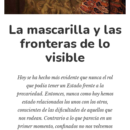
Cultura
Diccionario portátil de la literatura chilena
Documentos
La mascarilla y las
Fragmentos
Gran reserva
fronteras de lo
Historia
visible
Historia material de los libros
Lagunas mentales
Libros
Hoy se ha hecho más evidente que nunca el rol
que podía tener un Estado frente a la
Libros usados
precariedad. Entonces, nunca como hoy hemos
Literatura
estado relacionados los unos con los otros,
Medioambiente
conscientes de las dificultades de aquellos que
Narrativas visuales
nos rodean. Contrario a lo que parecía en un
Pensamiento
primer momento, confinados no nos volvemos