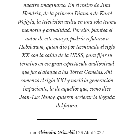
Pensamiento ilustrado
nuestro imaginario. En el rostro de Jimi
Personaje
Hendrix, de la princesa Diana o de Karol
Wojtyla, la televisión urdía en una sola trama
Personajes secundarios
memoria y actualidad. Por ello, plantea el
Política
autor de este ensayo, podría refutarse a
Relecturas
Hobsbawm, quien dio por terminado el siglo
Sociedad
XX con la caída de la URSS, para fijar su
Turismo accidental
término en ese gran espectáculo audiovisual
que fue el ataque a las Torres Gemelas. Ahí
Vidas paralelas
comenzó el siglo XXI y nació la generación
Voces y lecturas
impaciente, la de aquellos que, como dice
Jean-Luc Nancy, quieren acelerar la llegada
del futuro.
por
Alejandro Grimoldi
I 26 Abril 2022