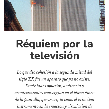
Cultura
Diccionario portátil de la literatura chilena
Documentos
Fragmentos
Gran reserva
Historia
Réquiem por la
Historia material de los libros
televisión
Lagunas mentales
Libros
Lo que dio cohesión a la segunda mitad del
Libros usados
siglo XX fue un aparato que ya no existe.
Literatura
Desde lados opuestos, audiencia y
Medioambiente
acontecimientos convergían en el plano único
Narrativas visuales
de la pantalla, que se erigía como el principal
Pensamiento
instrumento en la creación y circulación de