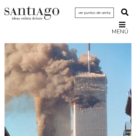
ver puntos de venta
MENÚ
Actualidad
Archivo Cenfoto-UDP
Arquetipos de situación
Artes visuales
Ciencia
Cine y televisión
Ciudad
Cómics
Críticas