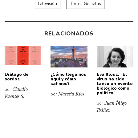
Televisión
Torres Gemelas
RELACIONADOS
Diálogo de
¿Cómo llegamos
Eva Illouz: “El
sordos
aquí y cómo
virus ha sido
salimos?
tanto un evento
biológico como
por
Claudio
político”
por
Marcela Ríos
Fuentes S.
por
Juan Íñigo
Ibáñez