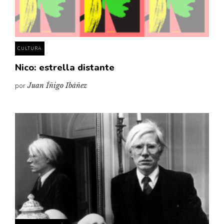
Pensamiento ilustrado
Personaje
Personajes secundarios
CULTURA
Política
Nico: estrella distante
Relecturas
por
Juan Íñigo Ibáñez
Sociedad
Turismo accidental
Vidas paralelas
Voces y lecturas