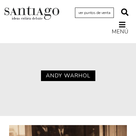
ver puntos de venta
MENÚ
Actualidad
Archivo Cenfoto-UDP
Arquetipos de situación
Artes visuales
ANDY WARHOL
Ciencia
Cine y televisión
Ciudad
Cómics
Críticas