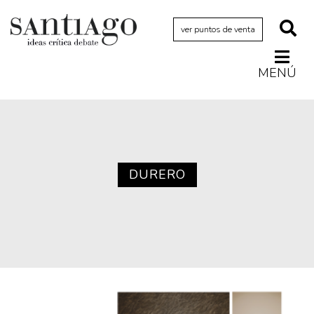
ver puntos de venta
MENÚ
Actualidad
Archivo Cenfoto-UDP
Arquetipos de situación
Artes visuales
DURERO
Ciencia
Cine y televisión
Ciudad
Cómics
Críticas