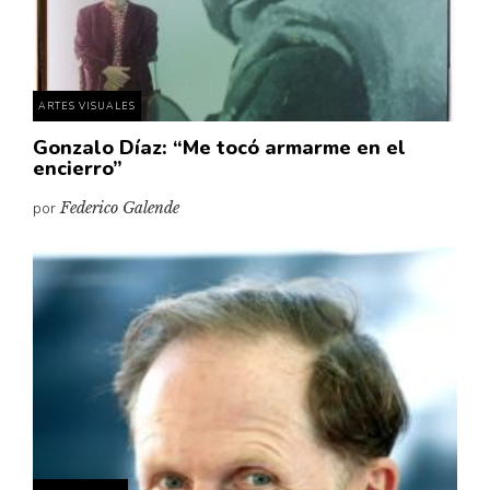
Pensamiento ilustrado
Personaje
Personajes secundarios
ARTES VISUALES
Política
Gonzalo Díaz: “Me tocó armarme en el
Relecturas
encierro”
Sociedad
por
Federico Galende
Turismo accidental
Vidas paralelas
Voces y lecturas