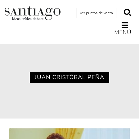
ver puntos de venta
MENÚ
Actualidad
Archivo Cenfoto-UDP
Arquetipos de situación
Artes visuales
JUAN CRISTÓBAL PEÑA
Ciencia
Cine y televisión
Ciudad
Cómics
Críticas