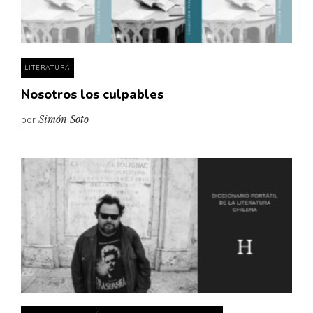
Pensamiento ilustrado
Personaje
Personajes secundarios
LITERATURA
Política
Nosotros los culpables
Relecturas
por
Simón Soto
Sociedad
Turismo accidental
Vidas paralelas
Voces y lecturas