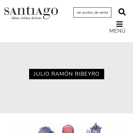
ver puntos de venta
MENÚ
Actualidad
Archivo Cenfoto-UDP
Arquetipos de situación
Artes visuales
JULIO RAMÓN RIBEYRO
Ciencia
Cine y televisión
Ciudad
Cómics
Críticas