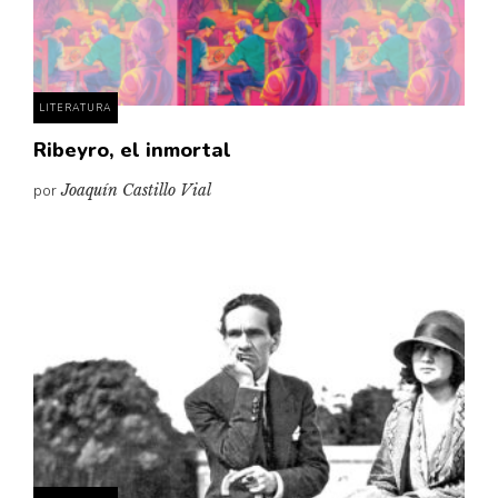
Pensamiento ilustrado
Personaje
Personajes secundarios
LITERATURA
Política
Ribeyro, el inmortal
Relecturas
por
Joaquín Castillo Vial
Sociedad
Turismo accidental
Vidas paralelas
Voces y lecturas