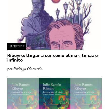
Cultura
Diccionario portátil de la literatura chilena
Documentos
Fragmentos
Gran reserva
Historia
Historia material de los libros
LITERATURA
Lagunas mentales
Ribeyro: llegar a ser como el mar, tenaz e
infinito
Libros
por
Rodrigo Olavarría
Libros usados
Literatura
Medioambiente
Narrativas visuales
Pensamiento