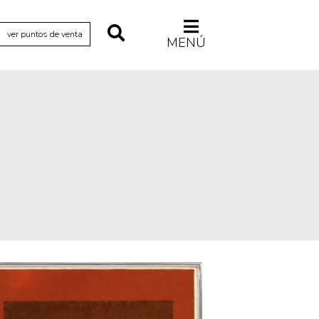
ver puntos de venta
MENÚ
Relecturas
Sociedad
Turismo accidental
Vidas paralelas
Voces y lecturas