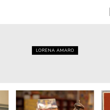
a
Libros usados
nario portátil de la literatura
LORENA AMARO
a
Literatura
entos
Medioambiente
entos
Narrativas visuales
reserva
Pensamiento
ia
Pensamiento ilustrado
ia material de los libros
Personaje
as mentales
Personajes secundarios
Política