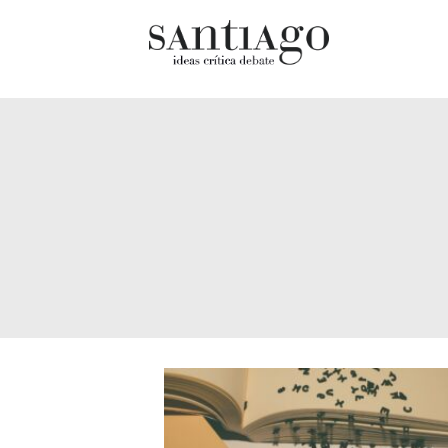
Cultur
Actualidad
Diccio
Archivo Cenfoto-UDP
chilen
Arquetipos de situación
Docum
Artes visuales
Fragm
Ciencia
Gran 
Cine y televisión
Histor
Ciudad
Histor
Cómics
Lagun
Críticas
Libros