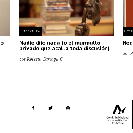
LITERATURA
LITE
to
Nadie dijo nada (o el murmullo
Red
privado que acalla toda discusión)
por
A
por
Roberto Careaga C.