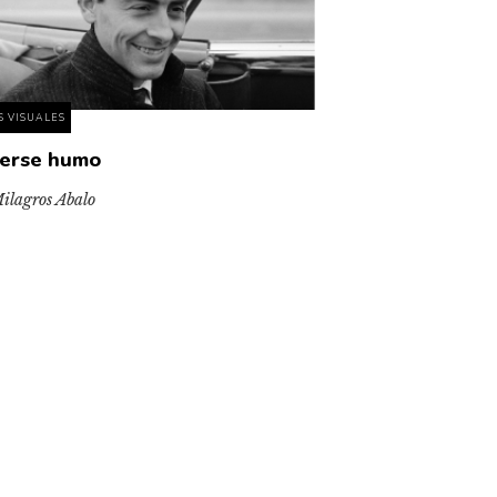
S VISUALES
erse humo
ilagros Abalo