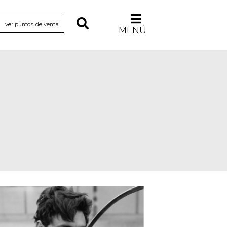
ver puntos de venta
MENÚ
Relecturas
Sociedad
Turismo accidental
Vidas paralelas
Voces y lecturas