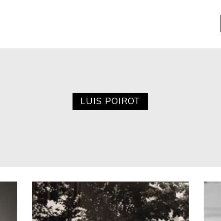
a
Libros usados
nario portátil de la literatura
LUIS POIROT
a
Literatura
entos
Medioambiente
entos
Narrativas visuales
reserva
Pensamiento
ia
Pensamiento ilustrado
ia material de los libros
Personaje
as mentales
Personajes secundarios
Política