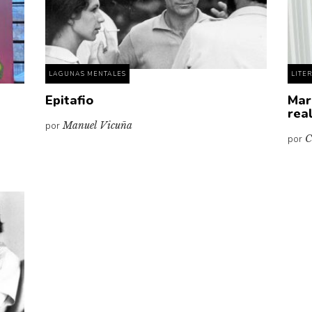
LAGUNAS MENTALES
LITE
Epitafio
Mar
rea
por
Manuel Vicuña
por
C