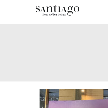
Cultur
Actualidad
Diccio
Archivo Cenfoto-UDP
chilen
Arquetipos de situación
Docum
Artes visuales
Fragm
Ciencia
Gran 
Cine y televisión
Histor
Ciudad
Histor
Cómics
Lagun
Críticas
Libros