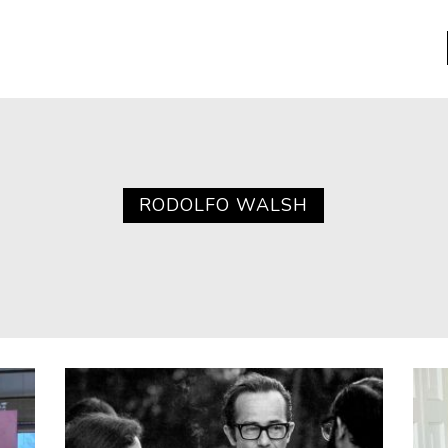
a
Libros usados
nario portátil de la literatura
RODOLFO WALSH
a
Literatura
entos
Medioambiente
entos
Narrativas visuales
reserva
Pensamiento
ia
Pensamiento ilustrado
ia material de los libros
Personaje
as mentales
Personajes secundarios
Política