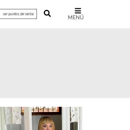
ver puntos de venta
MENÚ
Relecturas
Sociedad
Turismo accidental
Vidas paralelas
Voces y lecturas