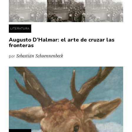
Pensamiento ilustrado
Personaje
Personajes secundarios
LITERATURA
Política
Augusto D’Halmar: el arte de cruzar las
Relecturas
fronteras
Sociedad
por
Sebastián Schoennenbeck
Turismo accidental
Vidas paralelas
Voces y lecturas