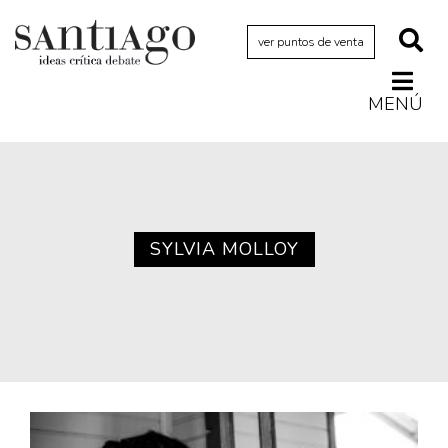
ver puntos de venta
MENÚ
Actualidad
Archivo Cenfoto-UDP
Arquetipos de situación
Artes visuales
SYLVIA MOLLOY
Ciencia
Cine y televisión
Ciudad
Cómics
Críticas