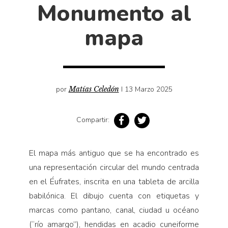
Cultura
Monumento al
Diccionario portátil de la literatura chilena
mapa
Documentos
Fragmentos
Gran reserva
Historia
por
Matías Celedón
I 13 Marzo 2025
Historia material de los libros
Lagunas mentales
Compartir:
Libros
Libros usados
El mapa más antiguo que se ha encontrado es
una representación circular del mundo centrada
Literatura
en el Éufrates, inscrita en una tableta de arcilla
Medioambiente
babilónica. El dibujo cuenta con etiquetas y
Narrativas visuales
marcas como pantano, canal, ciudad u océano
Pensamiento
(“río amargo”), hendidas en acadio cuneiforme