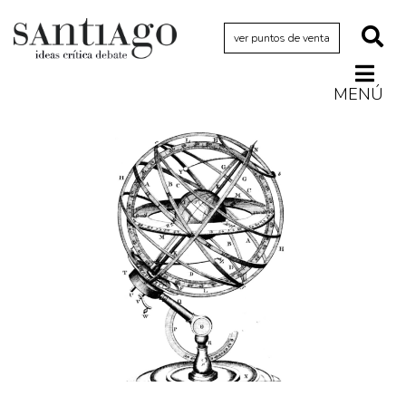
ver puntos de venta
MENÚ
Actualidad
Archivo Cenfoto-UDP
Arquetipos de situación
Artes visuales
Ciencia
Cine y televisión
Ciudad
Cómics
Críticas