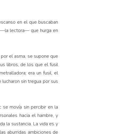
 descanso en el que buscaban
r —la lectora— que hurga en
do por el asma, se supone que
 libros, de los que el fusil
tralladora; era un fusil, el
 lucharon sin tregua por sus
 se movía sin percibir en la
rsonales hacia el hambre, y
da la sustancia. La vida es y
as aburridas ambiciones de