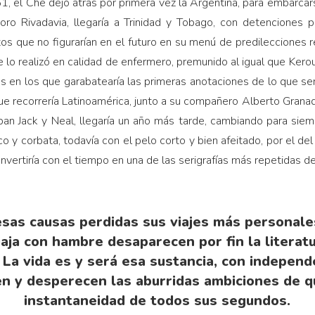
 el Che dejó atrás por primera vez la Argentina, para embarcar
ro Rivadavia, llegaría a Trinidad y Tobago, con detenciones pr
os que no figurarían en el futuro en su menú de predilecciones 
aje lo realizó en calidad de enfermero, premunido al igual que K
s en los que garabatearía las primeras anotaciones de lo que ser
ue recorrería Latinoamérica, junto a su compañero Alberto Granado,
ban Jack y Neal, llegaría un año más tarde, cambiando para siem
 y corbata, todavía con el pelo corto y bien afeitado, por el del
vertiría con el tiempo en una de las serigrafías más repetidas de 
esas causas perdidas sus viajes más personale
aja con hambre desaparecen por fin la literatu
 La vida es y será esa sustancia, con indepen
n y desperecen las aburridas ambiciones de q
instantaneidad de todos sus segundos.