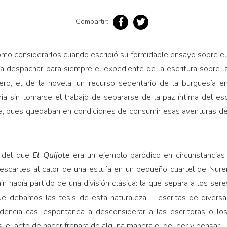
Compartir:
mo considerarlos cuando escribió su formidable ensayo sobre el
 a despachar para siempre el expediente de la escritura sobre l
ero, el de la novela, un recurso sedentario de la burguesía e
ria sin tomarse el trabajo de separarse de la paz íntima del escri
a, pues quedaban en condiciones de consumir esas aventuras d
, del que
El Quijote
era un ejemplo paródico en circunstancia
scartes al calor de una estufa en un pequeño cuartel de Nur
in había partido de una división clásica: la que separa a los ser
ue debamos las tesis de esta naturaleza —escritas de divers
dencia casi espontanea a desconsiderar a las escritoras o lo
i el acto de hacer frenara de alguna manera el de leer y pensar.