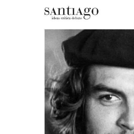
Cultur
Actualidad
Diccio
Archivo Cenfoto-UDP
chilen
Arquetipos de situación
Docum
Artes visuales
Fragm
Ciencia
Gran 
Cine y televisión
Histor
Ciudad
Histor
Cómics
Lagun
Críticas
Libros