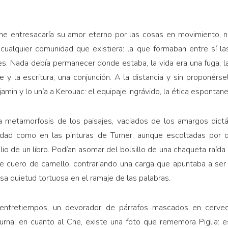
he entresacaría su amor eterno por las cosas en movimiento, 
cualquier comunidad que existiera: la que formaban entre sí la
res. Nada debía permanecer donde estaba, la vida era una fuga, la
 y la escritura, una conjunción. A la distancia y sin proponérsel
min y lo unía a Kerouac: el equipaje ingrávido, la ética espontanea
la metamorfosis de los paisajes, vaciados de los amargos dic
idad como en las pinturas de Turner, aunque escoltadas por d
lio de un libro. Podían asomar del bolsillo de una chaqueta raída
de cuero de camello, contrariando una carga que apuntaba a ser 
 esa quietud tortuosa en el ramaje de las palabras.
entretiempos, un devorador de párrafos mascados en cervec
turna; en cuanto al Che, existe una foto que rememora Piglia: e