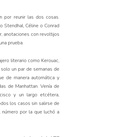
n por reunir las dos cosas.
o Stendhal, Céline o Conrad
, anotaciones con revoltijos
una prueba.
jero literario como Kerouac,
 solo un par de semanas de
que de manera automática y
das de Manhattan. Venía de
isco y un largo etcétera,
dos los casos sin salirse de
el número por la que luchó a