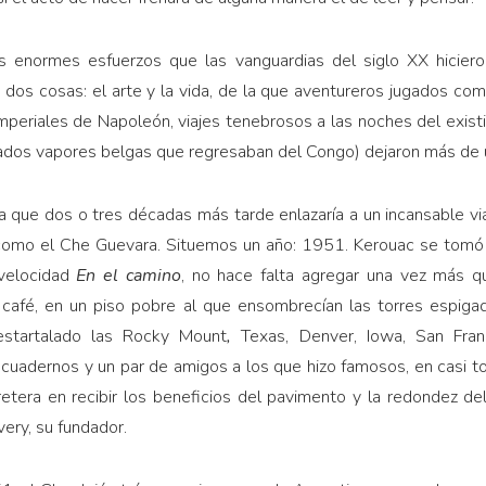
s enormes esfuerzos que las vanguardias del siglo XX hiciero
dos cosas: el arte y la vida, de la que aventureros jugados com
periales de Napoleón, viajes tenebrosos a las noches del existir
dos vapores belgas que regresaban del Congo) dejaron más de 
la que dos o tres décadas más tarde enlazaría a un incansable via
o como el Che Guevara. Situemos un año: 1951. Kerouac se tomó
 velocidad
En el camino
, no hace falta agregar una vez más 
 café, en un piso pobre al que ensombrecían las torres espiga
estartalado las Rocky Mount
,
Texas, Denver, Iowa, San Franc
uadernos y un par de amigos a los que hizo famosos, en casi to
rretera en recibir los beneficios del pavimento y la redondez d
very, su fundador.