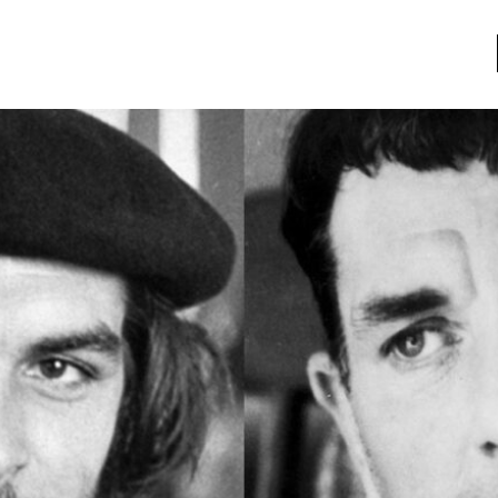
a
Libros usados
nario portátil de la literatura
a
Literatura
entos
Medioambiente
entos
Narrativas visuales
reserva
Pensamiento
ia
Pensamiento ilustrado
ia material de los libros
Personaje
as mentales
Personajes secundarios
Política