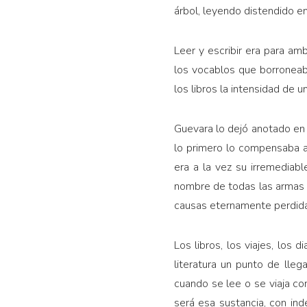
árbol, leyendo distendido en
Leer y escribir era para am
los vocablos que borroneab
los libros la intensidad de u
Guevara lo dejó anotado en s
lo primero lo compensaba ac
era a la vez su irremediabl
nombre de todas las armas q
causas eternamente perdida
Los libros, los viajes, los
literatura un punto de lle
cuando se lee o se viaja con
será esa sustancia, con i