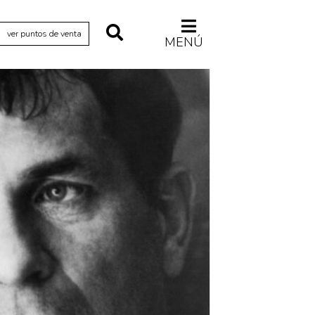
ver puntos de venta
MENÚ
Relecturas
Sociedad
Turismo accidental
Vidas paralelas
Voces y lecturas