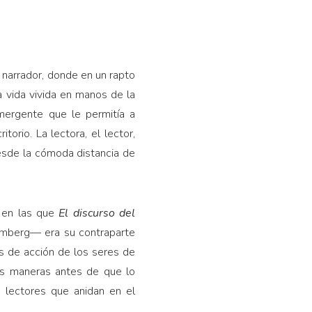
 narrador, donde en un rapto
a vida vivida en manos de la
mergente que le permitía a
torio. La lectora, el lector,
esde la cómoda distancia de
s en las que
El discurso
del
emberg— era su contraparte
es de acción de los seres de
as maneras antes de que lo
s lectores que anidan en el