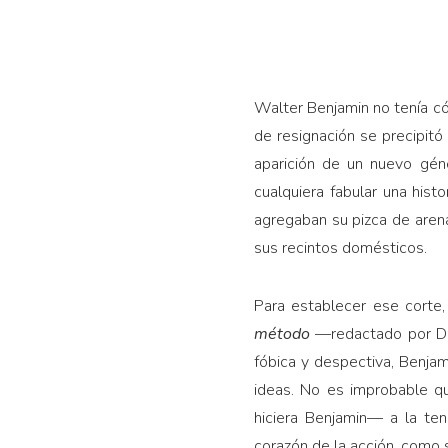
Walter Benjamin no tenía có
de resignación se precipitó
aparición de un nuevo gén
cualquiera fabular una histo
agregaban su pizca de aren
sus recintos domésticos.
Para establecer ese corte
método
—redactado por De
fóbica y despectiva, Benjam
ideas. No es improbable q
hiciera Benjamin— a la ten
corazón de la acción, como s