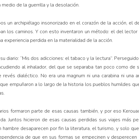
 medio de la guerrilla y la desolación.
bos un archipiélago insonorizado en el corazón de la acción, el
an los caminos. Y con esto inventaron un método: el del lecto
na experiencia perdida en la materialidad de la acción.
u diario: “Mis dos adicciones: el tabaco y la lectura”. Persegui
udiendo al inhalador, del que se separaba tan poco como de sus
e revés dialéctico. No era una magnum ni una carabina ni una ame
ue empuñaron a lo largo de la historia los pueblos humildes que
s.
 diarios formaron parte de esas causas también, y por eso Kerouac
gada. Juntos hicieron de esas causas perdidas sus viajes más pe
 hambre desaparecen por fin la literatura, el turismo, y solo que
ndependencia de que en sus formas se empecinen y desperecen l