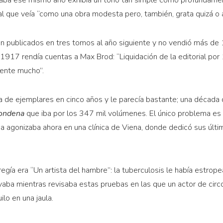
viaba ese mismo año exhibía un tono tan simple como profundamen
 al que veía “como una obra modesta pero, también, grata quizá o
n publicados en tres tomos al año siguiente y no vendió más de
n 1917 rendía cuentas a Max Brod: “Liquidación de la editorial po
ente mucho”.
ra de ejemplares en cinco años y le parecía bastante; una década
condena
que iba por los 347 mil volúmenes. El único problema es
a agonizaba ahora en una clínica de Viena, donde dedicó sus últim
egía era “Un artista del hambre”: la tuberculosis le había estrop
llevaba mientras revisaba estas pruebas en las que un actor de cir
ilo en una jaula.