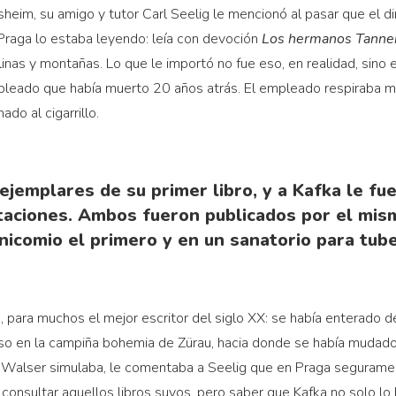
eim, su amigo y tutor Carl Seelig le mencionó al pasar que el di
raga lo estaba leyendo: leía con devoción
Los hermanos Tanner
inas y montañas. Lo que le importó no fue eso, en realidad, sino 
leado que había muerto 20 años atrás. El empleado respiraba ma
ado al cigarrillo.
jemplares de su primer libro, y a Kafka le fu
aciones. Ambos fueron publicados por el mis
nicomio el primero y en un sanatorio para tub
, para muchos el mejor escritor del siglo XX: se había enterado
o en la campiña bohemia de Zürau, hacia donde se había mudad
Walser simulaba, le comentaba a Seelig que en Praga segurame
onsultar aquellos libros suyos, pero saber que Kafka no solo lo 