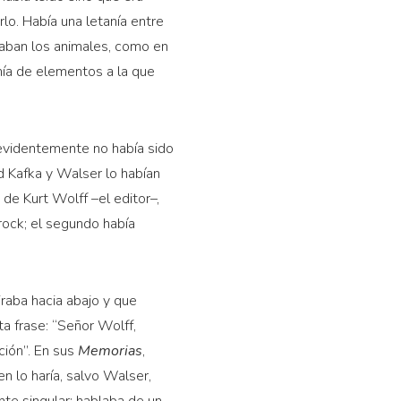
lo. Había una letanía entre
braban los animales, como en
mía de elementos a la que
 evidentemente no había sido
d Kafka y Walser lo habían
e Kurt Wolff –el editor–,
ock; el segundo había
iraba hacia abajo y que
a frase: “Señor Wolff,
ión”. En sus
Memorias
,
n lo haría, salvo Walser,