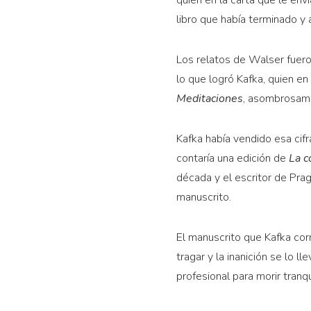
quien en la carta que le en
libro que había terminado y
Los relatos de Walser fuero
lo que logró Kafka, quien e
Meditaciones
, asombrosam
Kafka había vendido esa cif
contaría una edición de
La 
década y el escritor de Prag
manuscrito.
El manuscrito que Kafka corr
tragar y la inanición se lo 
profesional para morir tranqu