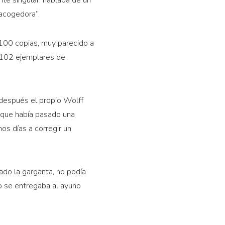
te singular: hablaba de un
 acogedora”.
 100 copias, muy parecido a
r 102 ejemplares de
 después el propio Wolff
 que había pasado una
os días a corregir un
eado la garganta, no podía
co se entregaba al ayuno