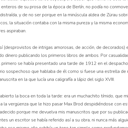
 enteros de su prosa de la época de Berlín, no podía no conmover
 distraída, y de no ser porque en la minúscula aldea de Zürau so
locos, la situación contaba con la misma pureza y la misma econo
es aspiraban.
así (desprovistos de intrigas amorosas, de acción, de decorados)
ido dinero publicando los primeros libros de ambos. Por casualida
 primero se había presentado una tarde de 1912 en el despacho d
io sospechoso que hablaba de él como si fuese una estrella de r
scrita en la que lucía una caligrafía a lápiz del siglo XVIII.
 abierto la boca en toda la tarde: era un muchachito tímido, que m
 la vergüenza que le hizo pasar Max Brod despidiéndose con est
adecido porque me devuelva mis manuscritos que por su publicac
es un escritor se había referido así a su obra, ni nunca más alguie