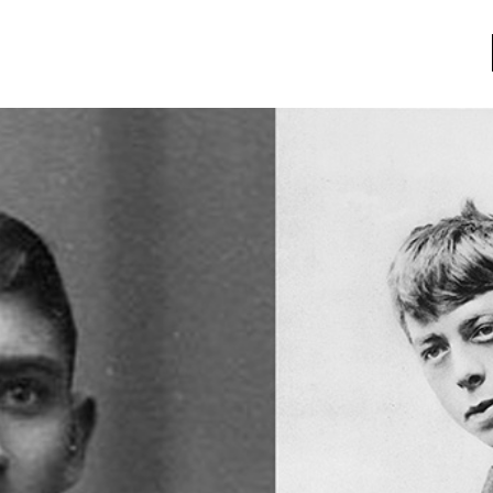
a
Libros usados
nario portátil de la literatura
a
Literatura
entos
Medioambiente
entos
Narrativas visuales
reserva
Pensamiento
ia
Pensamiento ilustrado
ia material de los libros
Personaje
as mentales
Personajes secundarios
Política