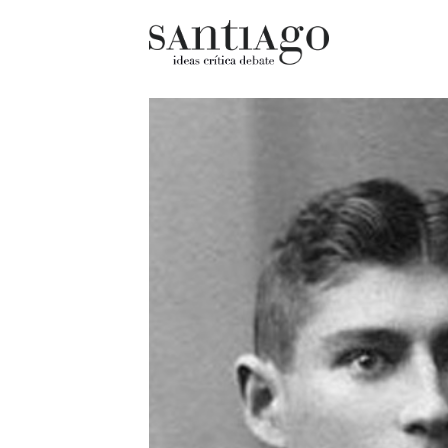
Cultur
Actualidad
Diccio
Archivo Cenfoto-UDP
chilen
Arquetipos de situación
Docum
Artes visuales
Fragm
Ciencia
Gran 
Cine y televisión
Histor
Ciudad
Histor
Cómics
Lagun
Críticas
Libros