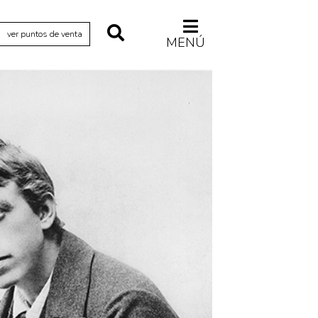
ver puntos de venta
MENÚ
Relecturas
Sociedad
Turismo accidental
Vidas paralelas
Voces y lecturas