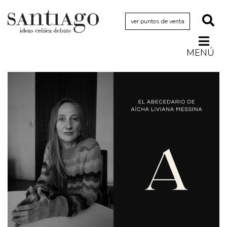
ver puntos de venta
MENÚ
Actualidad
Archivo Cenfoto-UDP
Arquetipos de situación
Artes visuales
Ciencia
Cine y televisión
Ciudad
Cómics
Críticas