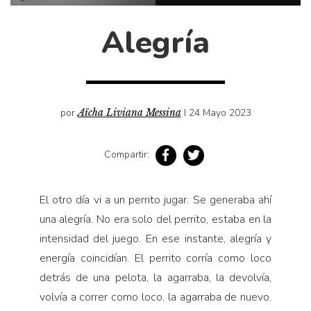
Cultura
Diccionario portátil de la literatura chilena
Alegría
Documentos
Fragmentos
Gran reserva
Historia
por
Aïcha Liviana Messina
I 24 Mayo 2023
Historia material de los libros
Compartir:
Lagunas mentales
Libros
El otro día vi a un perrito jugar. Se generaba ahí
Libros usados
una alegría. No era solo del perrito, estaba en la
Literatura
intensidad del juego. En ese instante, alegría y
Medioambiente
energía coincidían. El perrito corría como loco
Narrativas visuales
detrás de una pelota, la agarraba, la devolvía,
volvía a correr como loco, la agarraba de nuevo.
Pensamiento