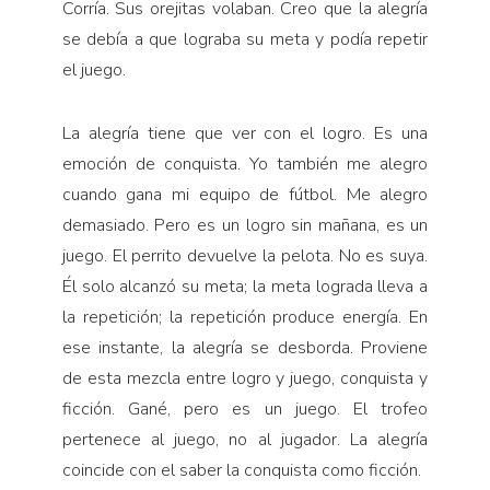
Corría. Sus orejitas volaban. Creo que la alegría
Pensamiento ilustrado
se debía a que lograba su meta y podía repetir
Personaje
el juego.
Personajes secundarios
Política
La alegría tiene que ver con el logro. Es una
emoción de conquista. Yo también me alegro
Relecturas
cuando gana mi equipo de fútbol. Me alegro
Sociedad
demasiado. Pero es un logro sin mañana, es un
Turismo accidental
juego. El perrito devuelve la pelota. No es suya.
Vidas paralelas
Él solo alcanzó su meta; la meta lograda lleva a
Voces y lecturas
la repetición; la repetición produce energía. En
ese instante, la alegría se desborda. Proviene
de esta mezcla entre logro y juego, conquista y
ficción. Gané, pero es un juego. El trofeo
pertenece al juego, no al jugador. La alegría
coincide con el saber la conquista como ficción.