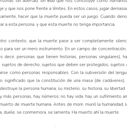
rsonas sin libertad, sin
eso
que nos constituye como humanos),
aje y que nos pone frente a límites. En estos casos, jugar demasia
samente, hacer que la muerte pueda ser un juego. Cuando denom
r a esta persona, y que esta muerte no tenga importancia.
otro contexto, que la muerte pase a ser completamente silenc
ego para ser un mero instrumento. En un campo de concentración
 decir, personas que tienen historias, personas singulares), h
 sujetos de derecho, sujetos que deben ser protegidos, sujetos
irse como personas responsables. Con la subversión del lengu
ro significado que la constitución de una masa (de cadáveres), 
destruye la persona humana, su misterio, su historia, su libertad. 
y más personas, hay números; no hay vida, hay un sufrimiento a
muerto de muerte humana. Antes de morir, murió la humanidad, 
ca, duele, se conmemora, se lamenta. Ha muerto ahí la muerte.