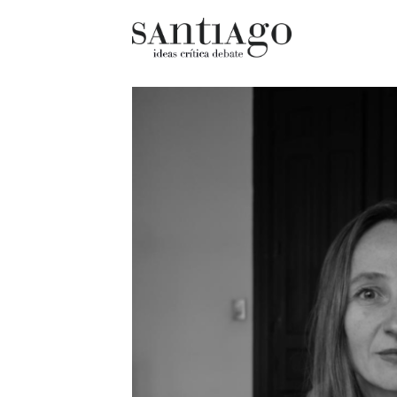
Cultur
Actualidad
Diccio
Archivo Cenfoto-UDP
chilen
Arquetipos de situación
Docum
Artes visuales
Fragm
Ciencia
Gran 
Cine y televisión
Histor
Ciudad
Histor
Cómics
Lagun
Críticas
Libros