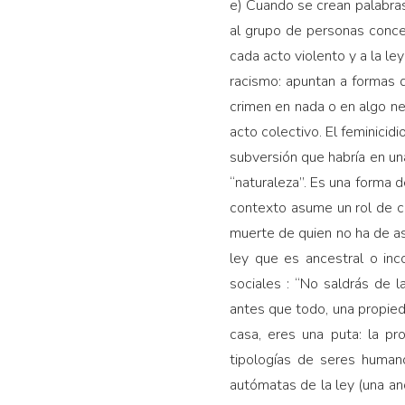
e) Cuando se crean palabras
al grupo de personas concer
cada acto violento y a la le
racismo: apuntan a formas d
crimen en nada o en algo ne
acto colectivo. El feminicidi
subversión que habría en una
“naturaleza”. Es una forma d
contexto asume un rol de co
muerte de quien no ha de asu
ley que es ancestral o inc
sociales : “No saldrás de 
antes que todo, una propied
casa, eres una puta: la pr
tipologías de seres human
autómatas de la ley (una an