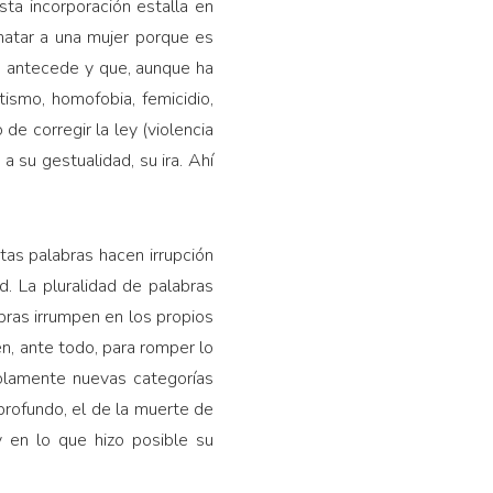
sta incorporación estalla en
 matar a una mujer porque es
os antecede y que, aunque ha
ismo, homofobia, femicidio,
de corregir la ley (violencia
a su gestualidad, su ira. Ahí
Estas palabras hacen irrupción
d. La pluralidad de palabras
abras irrumpen en los propios
en, ante todo, para romper lo
solamente nuevas categorías
 profundo, el de la muerte de
 y en lo que hizo posible su