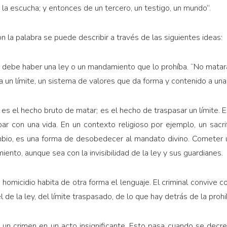
e la escucha; y entonces de un tercero, un testigo, un mundo”.
on la palabra se puede describir a través de las siguientes ideas:
, debe haber una ley o un mandamiento que lo prohíba. “No matará
a un límite, un sistema de valores que da forma y contenido a una
no es el hecho bruto de matar; es el hecho de traspasar un límite. 
r con una vida. En un contexto religioso por ejemplo, un sacrifi
mbio, es una forma de desobedecer al mandato divino. Cometer un
ento, aunque sea con la invisibilidad de la ley y sus guardianes.
 homicidio habita de otra forma el lenguaje. El criminal convive
l de la ley, del límite traspasado, de lo que hay detrás de la prohi
r un crimen en un acto insignificante. Esto pasa cuando se decr