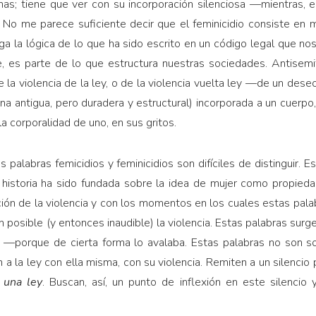
nas; tiene que ver con su incorporación silenciosa —mientras, e
. No me parece suficiente decir que el feminicidio consiste en
iega la lógica de lo que ha sido escrito en un código legal que n
e, es parte de lo que estructura nuestras sociedades. Antisemit
la violencia de la ley, o de la violencia vuelta ley —de un deseo 
a antigua, pero duradera y estructural) incorporada a un cuerpo, 
 la corporalidad de uno, en sus gritos.
s palabras femicidios y feminicidios son difíciles de distinguir. 
 historia ha sido fundada sobre la idea de mujer como propieda
ación de la violencia y con los momentos en los cuales estas pal
n posible (y entonces inaudible) la violencia. Estas palabras surg
ba —porque de cierta forma lo avalaba. Estas palabras no son 
an a la ley con ella misma, con su violencia. Remiten a un silencio
 una ley
. Buscan, así, un punto de inflexión en este silencio