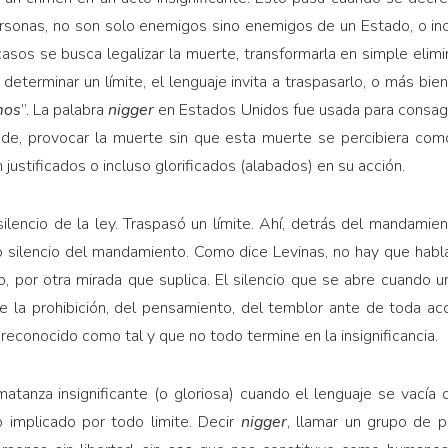
rsonas, no son solo enemigos sino enemigos de un Estado, o inc
asos se busca legalizar la muerte, transformarla en simple elim
determinar un límite, el lenguaje invita a traspasarlo, o más bien
mos
”. La palabra
nigger
en Estados Unidos fue usada para consagrar
ende, provocar la muerte sin que esta muerte se percibiera como
 justificados o incluso glorificados (alabados) en su acción.
silencio de la ley. Traspasó un límite. Ahí, detrás del mandamie
o silencio del mandamiento. Como dice Levinas, no hay que habla
, por otra mirada que suplica. El silencio que se abre cuando 
 la prohibición, del pensamiento, del temblor ante de toda acci
 reconocido como tal y que no todo termine en la insignificancia.
atanza insignificante (o gloriosa) cuando el lenguaje se vacía d
o implicado por todo limite. Decir
nigger
, llamar un grupo de p