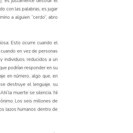
 es justamente destruir el
do con las palabras, es jugar
ino a alguien “cerdo”, abro
iosa. Esto ocurre cuando el
, cuando en vez de personas
ay individuos reducidos a un
 que podrían responder en su
aje en número, algo que, en
se destruye el lenguaje, su
Ahí la muerte se silencia. Ni
nónimo. Los seis millones de
los lazos humanos dentro de