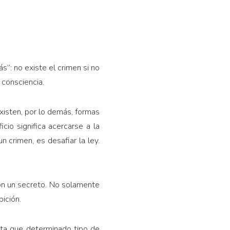
s”: no existe el crimen si no
 consciencia.
Existen, por lo demás, formas
cio significa acercarse a la
 crimen, es desafiar la ley.
 con un secreto. No solamente
bición.
eta que determinado tipo de