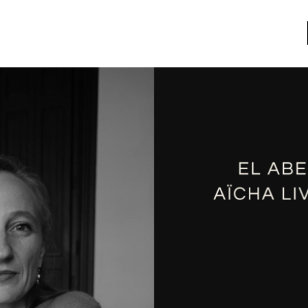
a
Libros usados
nario portátil de la literatura
a
Literatura
entos
Medioambiente
entos
Narrativas visuales
reserva
Pensamiento
ia
Pensamiento ilustrado
ia material de los libros
Personaje
as mentales
Personajes secundarios
Política