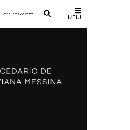
ver puntos de venta
MENÚ
Relecturas
Sociedad
Turismo accidental
Vidas paralelas
Voces y lecturas