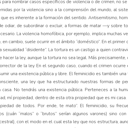
 para nombrar casos específicos de violencia o de crimen, no se
nidas por la violencia sino a la comprensión del mundo, al sis
y que es inherente a la formación del sentido. Antisemitismo, homof
e odiar, de subordinar o excluir, a formas de matar —y sobre t
cesario. La violencia homofóbica, por ejemplo, implica muchas vec
o, en cambio, suele ocurrir en el ámbito “doméstico”. En el primer
 sexualidad “disidente”. La tortura es un castigo a quien contravi
e hacer la ley, aunque la tortura no sea legal. Más precisamente,
rrector de la ley. En el segundo caso, cuando el crimen ocurre 
mir una existencia pública y libre. El feminicidio es también una 
onsciente, una ley que ha estructurado nuestras formas de pe
la casa. No tendrás una existencia pública. Perteneces a la hum
ad, mí propiedad, dentro de esta otra propiedad que es mi casa. D
opiedad de todos. Por ende, te mato”. El feminicidio, su frecu
os (cuán “malos” o “brutos” serían algunos varones) sino co
cestral), con el modo en el cual esta ley que nos estructura, a